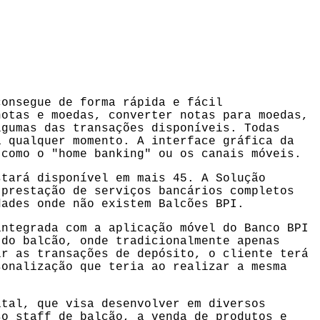
consegue de forma rápida e fácil
notas e moedas, converter notas para moedas,
lgumas das transações disponíveis. Todas
a qualquer momento. A interface gráfica da
 como o "home banking" ou os canais móveis.
stará disponível em mais 45. A Solução
 prestação de serviços bancários completos
dades onde não existem Balcões BPI.
integrada com a aplicação móvel do Banco BPI
 do balcão, onde tradicionalmente apenas
ir as transações de depósito, o cliente terá
sonalização que teria ao realizar a mesma
ital, que visa desenvolver em diversos
so staff de balcão, a venda de produtos e