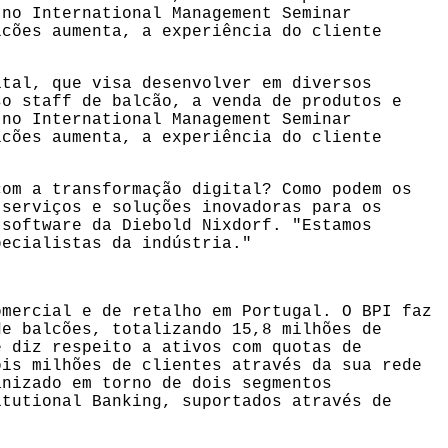
 no International Management Seminar
lcões aumenta, a experiência do cliente
ital, que visa desenvolver em diversos
so staff de balcão, a venda de produtos e
 no International Management Seminar
lcões aumenta, a experiência do cliente
com a transformação digital? Como podem os
 serviços e soluções inovadoras para os
 software da Diebold Nixdorf. "Estamos
pecialistas da indústria."
omercial e de retalho em Portugal. O BPI faz
de balcões, totalizando 15,8 milhões de
e diz respeito a ativos com quotas de
ois milhões de clientes através da sua rede
anizado em torno de dois segmentos
itutional Banking, suportados através de