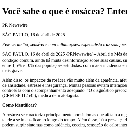
Você sabe o que é rosácea? Ente
PR Newswire
SÃO PAULO, 16 de abril de 2025
Pele vermelha, sensível e com inflamações: especialista traz soluçõe
SÃO PAULO
,
16 de abril de 2025
/PRNewswire/ -- Abril é o Mês da
condição comum, ainda há muita desinformação sobre suas causas, sin
entre 1,5% e 10% das populações estudadas, com maior incidência em 
mais grave.
Além disso, os impactos da rosácea vão muito além da aparência, afe
de ansiedade, estresse e insegurança. Muitas pessoas evitam interaçõe
controlá-la com o acompanhamento adequado. "O diagnóstico precoce 
(CRM-SP 112545), médica dermatologista.
Como identificar?
A rosácea se caracteriza principalmente por sintomas que afetam a re
tende a se intensificar ao longo do tempo. Além disso, há a presença 
podem surgir sintomas como ardência, coceira, sensação de calor inte