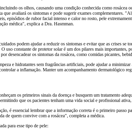
, incluindo os olhos, causando uma condição conhecida como rosácea ocul
ista que avaliará os sintomas e pode sugerir exames complementares. "Al
, episódios de rubor facial intenso e calor no rosto, pele extremamente
ntação médica", explica a Dra. Hasmman.
cuidados podem ajudar a reduzir os sintomas e evitar que as crises se t
 O uso constante de protetor solar é um dos pilares mais importantes, p
 por desencadear os sintomas da rosácea, como comidas picantes, bebida
eza e hidratantes sem fragrâncias artificiais, pode ajudar a minimizar 
controlar a inflamação. Manter um acompanhamento dermatológico regu
econheçam os primeiros sinais da doença e busquem um tratamento adeq
ermitindo que os pacientes tenham uma vida social e profissional ativa
ação, é essencial lembrar que a informação correta é o primeiro passo
vida de quem convive com a rosácea", completa a médica.
da para esse tipo de pele: