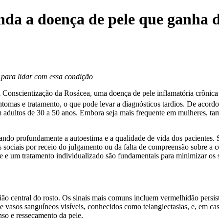
nda a doença de pele que ganha 
s para lidar com essa condição
 Conscientização da Rosácea, uma doença de pele inflamatória crônic
tomas e tratamento, o que pode levar a diagnósticos tardios. De acor
adultos de 30 a 50 anos. Embora seja mais frequente em mulheres, tam
tando profundamente a autoestima e a qualidade de vida dos pacientes.
s sociais por receio do julgamento ou da falta de compreensão sobre a 
e um tratamento individualizado são fundamentais para minimizar os 
gião central do rosto. Os sinais mais comuns incluem vermelhidão persi
de vasos sanguíneos visíveis, conhecidos como telangiectasias, e, em c
nso e ressecamento da pele.