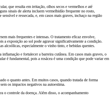
ar, que resulta em irritação, olhos secos e vermelhos e até
guns sinais de alerta incluem vermelhidão frequente no rosto,
 sensível e ressecada, e, em casos mais graves, inchaço na região
ornem mais frequentes e intensas. O tratamento eficaz envolve,
ois a exposição ao sol pode agravar significativamente a condição.
s alcoólicas, especialmente o vinho tinto, e bebidas quentes.
a inflamação e fortalecer a barreira cutânea. Em casos mais graves, o
lar é fundamental, pois a rosácea é uma condição que pode variar em
uado o quanto antes. Em muitos casos, quando tratada de forma
, sem os impactos negativos na autoestima.
 para o controle da doença. Além disso, o acompanhamento