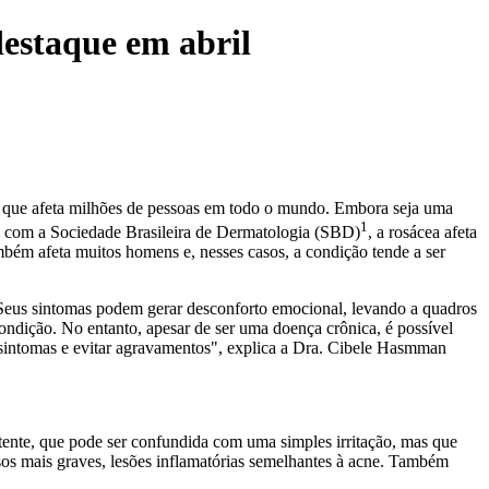
destaque em abril
a que afeta milhões de pessoas em todo o mundo. Embora seja uma
1
do com a Sociedade Brasileira de Dermatologia (SBD)
, a rosácea afeta
bém afeta muitos homens e, nesses casos, a condição tende a ser
 Seus sintomas podem gerar desconforto emocional, levando a quadros
condição. No entanto, apesar de ser uma doença crônica, é possível
sintomas e evitar agravamentos", explica a Dra. Cibele Hasmman
stente, que pode ser confundida com uma simples irritação, mas que
asos mais graves, lesões inflamatórias semelhantes à acne. Também