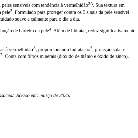
2A
a peles sensíveis com tendência à vermelhidão
. Sua textura em
2
a pele
. Formulado para proteger contra os 5 sinais da pele sensível –
uidado suave e calmante para o dia a dia.
4
função de barreira da pele
. Além de hidratar, reduz significativamente
A
5
sas à vermelhidão
, proporcionando hidratação
, proteção solar e
7
e
. Conta com filtros minerais (dióxido de titânio e óxido de zinco),
osacea/
. Acesso em: março de 2025.