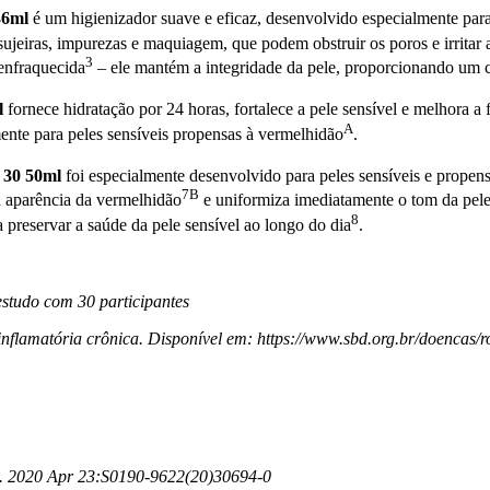
36ml
é um higienizador suave e eficaz, desenvolvido especialmente par
jeiras, impurezas e maquiagem, que podem obstruir os poros e irritar 
3
 enfraquecida
– ele mantém a integridade da pele, proporcionando um c
l
fornece hidratação por 24 horas, fortalece a pele sensível e melhora a 
A
ente para peles sensíveis propensas à vermelhidão
.
 30 50ml
foi especialmente desenvolvido para peles sensíveis e propen
7B
 aparência da vermelhidão
e uniformiza imediatamente o tom da pel
8
preservar a saúde da pele sensível ao longo do dia
.
studo com 30 participantes
inflamatória crônica. Disponível em:
https://www.sbd.org.br/doencas/r
. 2020 Apr 23:S0190-9622(20)30694-0