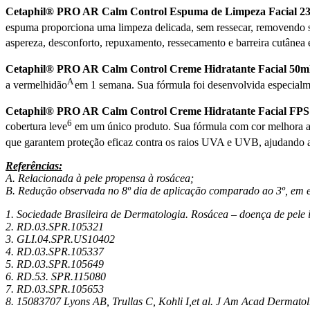
Cetaphil® PRO AR Calm Control
Espuma de Limpeza Facial 2
espuma proporciona uma limpeza delicada, sem ressecar, removendo su
aspereza, desconforto, repuxamento, ressecamento e barreira cutânea
Cetaphil® PRO AR Calm Control
Creme Hidratante Facial 50m
A
a vermelhidão
em 1 semana. Sua fórmula foi desenvolvida especialm
Cetaphil® PRO AR Calm Control
Creme Hidratante Facial FPS
6
cobertura leve
em um único produto. Sua fórmula com cor melhora a
que garantem proteção eficaz contra os raios UVA e UVB, ajudando a 
Referências:
A. Relacionada à pele propensa à rosácea;
B.
Redução observada no 8º dia de aplicação comparado ao 3º, em e
1. Sociedade Brasileira de Dermatologia. Rosácea – doença de pele 
2. RD.03.SPR.105321
3. GLI.04.SPR.US10402
4. RD.03.SPR.105337
5. RD.03.SPR.105649
6. RD.53. SPR.115080
7. RD.03.SPR.105653
8. 15083707 Lyons AB, Trullas C, Kohli I,et al.
J Am Acad Dermatol