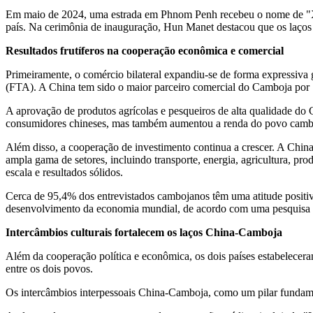
Em maio de 2024, uma estrada em
Phnom Penh
recebeu o nome de "X
país. Na cerimônia de inauguração, Hun Manet destacou que os laços b
Resultados frutíferos na cooperação econômica e comercial
Primeiramente, o comércio bilateral expandiu-se de forma expressi
(FTA). A
China
tem sido o maior parceiro comercial do Camboja por 1
A aprovação de produtos agrícolas e pesqueiros de alta qualidade do
consumidores chineses, mas também aumentou a renda do povo camb
Além disso, a cooperação de investimento continua a crescer. A
Chin
ampla gama de setores, incluindo transporte, energia, agricultura, p
escala e resultados sólidos.
Cerca de 95,4% dos entrevistados cambojanos têm uma atitude posit
desenvolvimento da economia mundial, de acordo com uma pesquis
Intercâmbios culturais fortalecem os laços China-Camboja
Além da cooperação política e econômica, os dois países estabelece
entre os dois povos.
Os intercâmbios interpessoais China-Camboja, como um pilar fundame