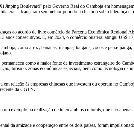
i Jinping Boulevard" pelo Governo Real do Camboja em homenagem às 
ilaterais alcançaram seu melhor período na história sob a liderança e o
va graças ao acordo de livre comércio da Parceria Econômica Regiona
3 anos consecutivos. E, em 2024, o comércio bilateral atingiu
US$ 17
 Camboja, como arroz, bananas, mangas, longans, cocos e peixe-panga,
ojano.
a
permaneceu como a maior fonte de investimento estrangeiro do Camb
rodução, turismo, zonas econômicas especiais, bem como tecnologia da 
iva em relação às empresas chinesas que investem ou operam no Cambo
a recente da CGTN.
ram um exemplo na realização de intercâmbios culturais, que não apen
ntal da amizade e cooperação entre os dois países, foram impulsiona