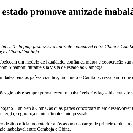
 estado promove amizade inabal
chinês Xi Jinping promoveu a amizade inabalável entre
China
e Camboj
 laços China-Camboja.
belecem um modelo de igualdade, confiança mútua e cooperação vantajos
odom Sihamoni durante sua visita de estado ao Camboja.
unidades para os países vizinhos, incluindo o Camboja, ressaltando q
ões globais e sempre permaneceram inabaláveis. Os laços bilaterais fora
cambojano Hun Sen à
China
, as duas partes concordaram em desenvolver 
energia, segurança e intercâmbios interpessoais.
o destino oficial no exterior após assumir o cargo de primeiro-ministr
de inabalável entre Camboja e
China
.