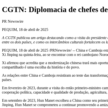
CGTN: Diplomacia de chefes de
PR Newswire
PEQUIM, 18 de abril de 2025
A CGTN publicou um artigo destacando como a visita do presidente 
entre os dois países, e como os intercâmbios culturais fortalecem os
PEQUIM
,
18 de abril de 2025
/PRNewswire/ --
China
e Camboja esta
Xi Jinping na quinta-feira, ao se encontrar com o rei cambojano Nor
Xi afirmou que acredita que a modernização chinesa trará mais oport
compartilhado é uma escolha da história e do povo.
As relações entre
China
e Camboja resistiram ao teste das transformaç
países.
Em fevereiro de 2023, durante a visita do então primeiro-ministro 
cooperação política, capacidade e qualidade de produção, agricultura, 
Em setembro de 2023, Hun Manet escolheu a
China
como seu primeir
Jinping, Hun Manet se comprometeu a continuar promovendo a amiza