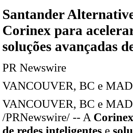
Santander Alternative
Corinex para acelera
soluções avançadas d
PR Newswire
VANCOUVER, BC e MADRI,
VANCOUVER, BC
e MAD
/PRNewswire/ -- A
Corine
de redes inteligentes
e
sol