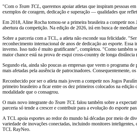
"Com o
Team TCL
, queremos apoiar atletas que inspiram pessoas e
exemplos de coragem, dedicação e superação — qualidades que reflet
Em 2018,
Aline Rocha
tornou-se a primeira brasileira a competir nos
abertura da competição. Na edição de 2026, irá em busca de medalhas 
Sobre a parceria com a TCL, a atleta não esconde sua felicidade. "S
reconhecimento internacional de anos de dedicação ao esporte. Essa 
inverno. Isso tudo é muito gratificante", completou. "Como também so
maior chance está na prova de esqui cross-country de longa distância
Segundo ela, ainda são poucas as empresas que veem o programa de pa
mais afetadas pela ausência de patrocinadores. Consequentemente, os a
Reconhecido por ser o atleta mais jovem a competir nos Jogos Paral
primeiro brasileiro a ficar entre os dez primeiros colocados na edição
modalidade que o consagrou.
O mais novo integrante do
Team TCL
falou também sobre a expectativ
parceria só tende a crescer e contribuir para a evolução do esporte par
A TCL apoia esportes ao redor do mundo há décadas por meio de divers
variedade de inovações conectadas, incluindo monitores inteligentes, c
TCL RayNeo.