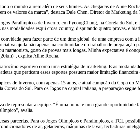
m todo o mundo a irem além de seus limites. As chegadas de
Aline Roch
em os valores da marca", destaca
Dale Chen
, Diretor de Marketing da
 Jogos Paralímpicos de Inverno, em PyeongChang, na Coreia do Sul, e tev
nas modalidades esqui cross-country, disputando quatro provas, e biat
er convidada para fazer parte de um time global, de uma empresa com a
iniciativa ajuda não apenas na continuidade do trabalho de preparaçã
u maratonista, gosto de provas mais longas. Minha expectativa é conqui
 (20km)", explica
Aline Rocha
.
trocínio esportivo como uma estratégia de marketing. E as modalidades
tletas que praticam esses esportes possuem maior limitação financeira e
ímpicos de Inverno, com apenas 15 anos, e atual campeão da Copa do
M
 da Coreia do Sul. Para os Jogos na capital italiana, a preparação segue
a de representar a equipe. "É uma honra e uma grande oportunidade faze
alímpico", avalia.
as parcerias. Para os Jogos Olímpicos e Paralímpicos, a TCL possibilit
ondicionadores de ar, geladeiras, máquinas de lavar, fechaduras intelig