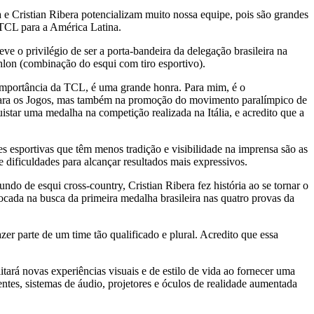
a
e
Cristian Ribera
potencializam muito nossa equipe, pois são grandes
 TCL para a América Latina.
e o privilégio de ser a porta-bandeira da delegação brasileira na
hlon (combinação do esqui com tiro esportivo).
 importância da TCL, é uma grande honra. Para mim, é o
o para os Jogos, mas também na promoção do movimento paralímpico de
star uma medalha na competição realizada na Itália, e acredito que a
 esportivas que têm menos tradição e visibilidade na imprensa são as
 dificuldades para alcançar resultados mais expressivos.
undo de
esqui cross-country,
Cristian Ribera
fez história ao se tornar o
 focada na busca da primeira medalha brasileira nas quatro provas da
r parte de um time tão qualificado e plural. Acredito que essa
ará novas experiências visuais e de estilo de vida ao fornecer uma
entes, sistemas de áudio, projetores e óculos de realidade aumentada