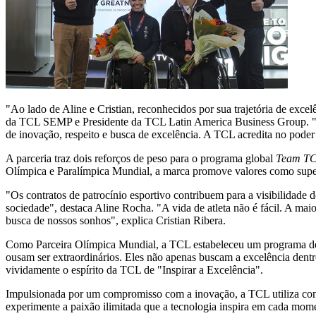
"Ao lado de Aline e Cristian, reconhecidos por sua trajetória de exce
da TCL SEMP e Presidente da TCL Latin America Business Group. "Esta
de inovação, respeito e busca de excelência. A TCL acredita no pode
A parceria traz dois reforços de peso para o programa global
Team T
Olímpica e Paralímpica Mundial, a marca promove valores como super
"Os contratos de patrocínio esportivo contribuem para a visibilidade
sociedade", destaca
Aline Rocha
. "A vida de atleta não é fácil. A m
busca de nossos sonhos", explica
Cristian Ribera
.
Como Parceira Olímpica Mundial, a TCL estabeleceu um programa de 
ousam ser extraordinários. Eles não apenas buscam a excelência den
vividamente o espírito da TCL de "Inspirar a Excelência".
Impulsionada por um compromisso com a inovação, a TCL utiliza cont
experimente a paixão ilimitada que a tecnologia inspira em cada mom