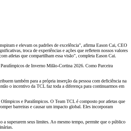
 inspiram e elevam os padrões de excelência", afirma
Eason Cai
, CEO
icativas, troca de experiências e ações que refletem nossos valores
 com atletas que compartilham essa visão", completa
Eason Cai
.
os Paralímpicos de Inverno Milão-Cortina 2026. Como Parceira
ntribuem também para a própria inserção da pessoa com deficiência na
 Então o incentivo da TCL faz toda a diferença para continuarmos em
 Olímpicos e Paralímpicos. O Team TCL é composto por atletas que
omper barreiras e causar um impacto global. Eles incorporam
do a superarem seus limites. Ao mesmo tempo, permite que o público
nárias.