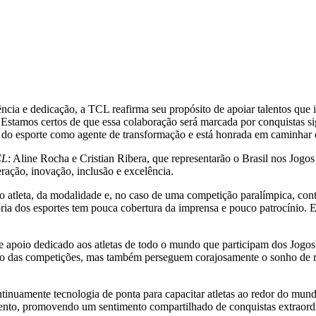
lência e dedicação, a TCL reafirma seu propósito de apoiar talentos que
mos certos de que essa colaboração será marcada por conquistas signif
r do esporte como agente de transformação e está honrada em caminhar
CL
:
Aline Rocha
e
Cristian Ribera
, que representarão o Brasil nos Jog
ação, inovação, inclusão e excelência.
 do atleta, da modalidade e, no caso de uma competição paralímpica, co
aioria dos esportes tem pouca cobertura da imprensa e pouco patrocínio.
apoio dedicado aos atletas de todo o mundo que participam dos Jogos
tro das competições, mas também perseguem corajosamente o sonho de r
inuamente tecnologia de ponta para capacitar atletas ao redor do mun
ento, promovendo um sentimento compartilhado de conquistas extraordi