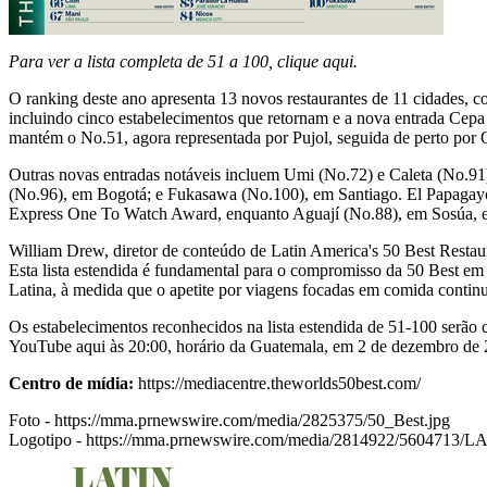
Para ver a lista completa de 51 a 100, clique
aqui
.
O ranking deste ano apresenta 13 novos restaurantes de 11 cidades,
incluindo cinco estabelecimentos que retornam e a nova entrada Cep
mantém o No.51, agora representada por Pujol, seguida de perto por
Outras novas entradas notáveis incluem Umi (No.72) e Caleta (No.91
(No.96), em Bogotá; e Fukasawa (No.100), em
Santiago
. El Papagay
Express One To Watch Award, enquanto Aguají (No.88), em Sosúa, e
William Drew
, diretor de conteúdo de
Latin America's
50 Best Restaur
Esta lista estendida é fundamental para o compromisso da 50 Best em c
Latina, à medida que o apetite por viagens focadas em comida contin
Os estabelecimentos reconhecidos na lista estendida de 51-100 serão
YouTube
aqui
às 20:00, horário da
Guatemala
, em 2 de dezembro de 
Centro de
mídia:
https://mediacentre.theworlds50best.com/
Foto -
https://mma.prnewswire.com/media/2825375/50_Best.jpg
Logotipo -
https://mma.prnewswire.com/media/2814922/5604713/LA