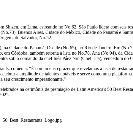
 com Shizen, em
Lima
, estreando no No.62. São Paulo lidera com seis re
a (No.73).
Buenos Aires
, Cidade do México, Cidade do Panamá e
Santi
 Origem, de
Salvador
, No.52.
), na Cidade do Panamá; Oseille (No.65), no
Rio de Janeiro
; Em (No.7
o, em Córdoba, também retorna à lista no No.78. Ana (No.94), da Cid
ntra sob o comando da chef Inés Páez Nin (Chef Tita), vencedora do
ants, comenta: "É com imenso prazer que revelamos a lista de restaur
elebrar a amplitude de talentos notáveis e serve como uma plataforma f
ua seu crescimento impressionante."
 celebrados na cerimônia de premiação de
Latin America's
50 Best Resta
2025.
_50_Best_Restaurants_Logo.jpg