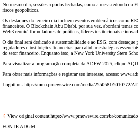
No mesmo dia, sessões a portas fechadas, como a mesa-redonda do FMI,
riscos geopolíticos.
Os destaques do terceiro dia incluem eventos emblemáticos como RESO
financeiros. O Blockchain Abu Dhabi, por sua vez, abordará temas com
Web3 reunirá formuladores de políticas, líderes institucionais e inova
O dia final será dedicado à sustentabilidade e ao ESG, com destaqu
reguladores e instituições financeiras para alinhar estratégias essen
do setor financeiro. Enquanto isso, a
New York University
Stern Scho
Para visualizar a programação completa da ADFW 2025, clique
AQU
Para obter mais informações e registrar seu interesse, acesse:
www.ad
Logotipo -
https://mma.prnewswire.com/media/2550581/5010772/
View original content:
https://www.prnewswire.com/br/comunicados-
FONTE ADGM