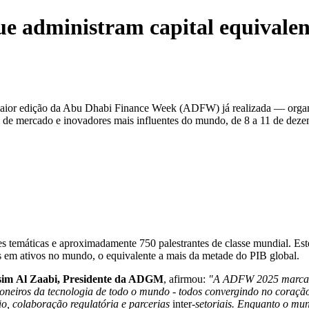
ue administram capital equivale
aior edição da Abu Dhabi Finance Week (ADFW) já realizada — org
eres de mercado e inovadores mais influentes do mundo, de 8 a 11 de dez
 temáticas e aproximadamente 750 palestrantes de classe mundial. Este 
s em ativos no mundo, o equivalente a mais da metade do PIB global.
sim
Al
Zaabi, Presidente da ADGM
, afirmou:
"A ADFW
2025
marc
ioneiros
da tecnologia de todo
o mundo
-
todos
convergindo
no coraçã
ão
, colaboração
regulatória
e
parcerias
inter
-
setoriais
.
Enquanto o mund