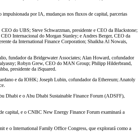
 impulsionada por IA, mudanças nos fluxos de capital, parcerias
ti, CEO do UBS;
Steve Schwarzman
, presidente e CEO da Blackstone;
, CEO Internacional do Morgan Stanley; e
Andres Berger
, CEO da
gerente da International Finance Corporation;
Shaikha Al Nowais
,
lio
, fundador da Bridgewater Associates;
Alan Howard
, cofundador
Balyasny;
Robyn Grew
, CEO do MAN Group;
Philipp Hilderbrand
,
ahba
, presidente da iSquared.
Cardano e da IOHK;
Joseph Lubin
, cofundador da Ethereum;
Anatoly
ce.
bu Dhabi e o Abu Dhabi Sustainable Finance Forum (ADSFF),
s de capital, e o CNBC New Energy Finance Forum examinará a
t e o International Family Office Congress, que explorará como a