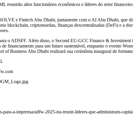
 reunirão altos funcionários econômicos e líderes do setor financeiro
LVE e Fintech Abu Dhabi, juntamente com o AI Abu Dhabi, que discutir
o blockchain, criptomoedas, finanças descentralizadas (DeFi) e a disr
dores.
e para o ADSFF. Além disso, o Second EU-GCC Finance & Investment for
ciais de financiamento para um futuro sustentável, enquanto o evento Wo
ol of Business Abu Dhabi realizará sua cerimônia inaugural de format
I
.
fw.com
ADGM_Logo.jpg
para-a-imprensa/adfw-2025-ira-reunir-lideres-que-administram-capita