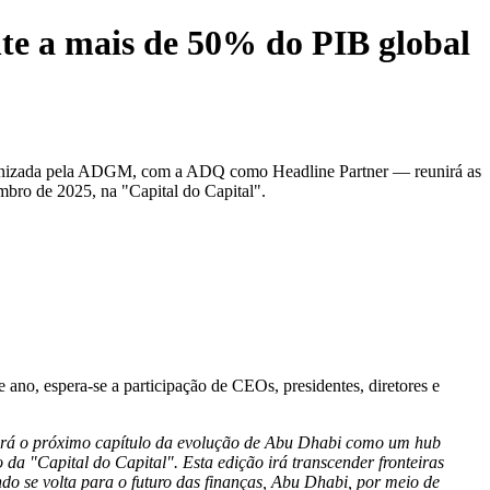
nte a mais de 50% do PIB global
anizada pela ADGM, com a ADQ como Headline Partner — reunirá as
embro de 2025, na "Capital do Capital".
ano, espera-se a participação de CEOs, presidentes, diretores e
ará
o próximo capítulo
da evolução de Abu
Dhabi como um hub
o da
"Capital do Capital". E
sta
edição
irá
transcender
fronteiras
o se volta para o futuro das finanças,
Abu Dhabi
,
por meio
de