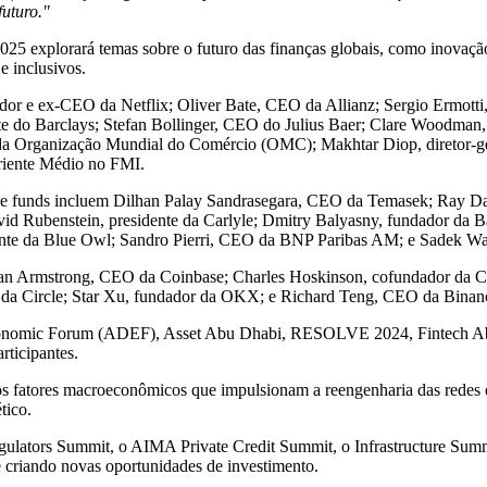
futuro
."
25 explorará temas sobre o futuro das finanças globais, como inovação
 e inclusivos.
ador e ex-CEO da Netflix;
Oliver Bate
, CEO da Allianz; Sergio Ermot
te do Barclays;
Stefan Bollinger
, CEO do
Julius Baer
;
Clare Woodman
al da Organização Mundial do Comércio (OMC);
Makhtar Diop
, diretor-
Oriente Médio no FMI.
hedge funds incluem Dilhan Palay Sandrasegara, CEO da Temasek;
Ray Da
id Rubenstein
, presidente da Carlyle;
Dmitry Balyasny
, fundador da 
ente da Blue Owl;
Sandro Pierri
, CEO da BNP Paribas AM; e
Sadek W
an Armstrong
, CEO da Coinbase;
Charles Hoskinson
, cofundador da 
 da Circle;
Star Xu
, fundador da OKX; e
Richard Teng
, CEO da Binan
Economic Forum (ADEF), Asset Abu Dhabi, RESOLVE 2024, Fintech A
rticipantes.
 os fatores macroeconômicos que impulsionam a reengenharia das rede
tico.
gulators Summit, o AIMA Private Credit Summit, o Infrastructure Summi
 e criando novas oportunidades de investimento.