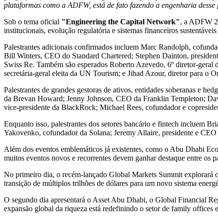
plataformas como a
ADFW
,
está
de fato
f
azendo a engenharia desse 
Sob o tema oficial
"Engineering
the
Capital
Network
"
, a ADFW 20
institucionais, evolução regulatória e sistemas financeiros sustentáveis
Palestrantes adicionais confirmados incluem
Marc Randolph
, cofund
Bill Winters
, CEO do Standard Chartered;
Stephen Dainton
, presiden
Swiss Re. Também são esperados
Roberto Azevedo
, 6º diretor-ger
secretária-geral eleita da UN Tourism; e Jihad Azour, diretor para o 
Palestrantes de grandes gestoras de ativos, entidades soberanas e 
da
Brevan Howard
;
Jenny Johnson
, CEO da
Franklin Templeton
;
Dav
vice-presidente da BlackRock;
Michael Rees
, cofundador e copresid
Enquanto isso, palestrantes dos setores bancário e fintech incluem
Bri
Yakovenko
, cofundador da Solana;
Jeremy Allaire
, presidente e CEO
Além dos eventos emblemáticos já existentes, como o Abu Dhabi 
muitos eventos novos e recorrentes devem ganhar destaque entre os pa
No primeiro dia, o recém-lançado Global Markets Summit explorará
transição de múltiplos trilhões de dólares para um novo sistema energé
O segundo dia apresentará o Asset Abu Dhabi, o Global Financial Re
expansão global da riqueza está redefinindo o setor de family offices