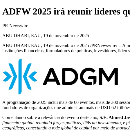
ADFW 2025 irá reunir líderes q
PR Newswire
ABU DHABI, EAU, 19 de novembro de 2025
ABU DHABI, EAU
,
19 de novembro de 2025
/PRNewswire/ -- A m
instituições financeiras, formuladores de políticas, investidores, líd
A programação de 2025 inclui mais de 60 eventos, mais de 300 sessões
fundadores de organizações que administram mais de
USD 62
trilhõe
Comentando sobre a relevância do evento deste ano,
S.E. Ahmed
Ja
financeiro global
,
reunindo
forças políticas,
titãs do investimento
,
e
p
geográficas
,
conectando a rede
global de capital
por meio de
inovaç