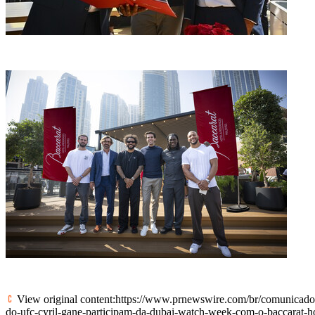
View original content:
https://www.prnewswire.com/br/comunicados-
do-ufc-cyril-gane-participam-da-dubai-watch-week-com-o-baccarat-h