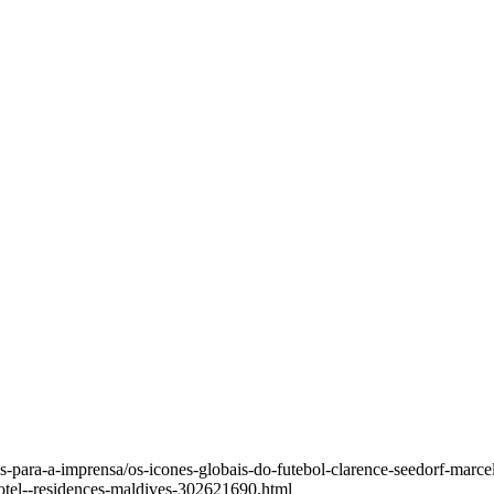
para-a-imprensa/os-icones-globais-do-futebol-clarence-seedorf-marcel
otel--residences-maldives-302621690.html