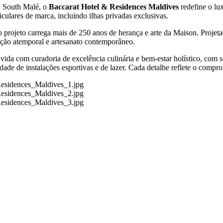
l South Malé, o
Baccarat Hotel & Residences Maldives
redefine o lu
culares de marca, incluindo ilhas privadas exclusivas.
o projeto carrega mais de 250 anos de herança e arte da Maison. Proj
cação atemporal e artesanato contemporâneo.
ida com curadoria de excelência culinária e bem-estar holístico, com se
dade de instalações esportivas e de lazer. Cada detalhe reflete o comp
esidences_Maldives_1.jpg
esidences_Maldives_2.jpg
esidences_Maldives_3.jpg