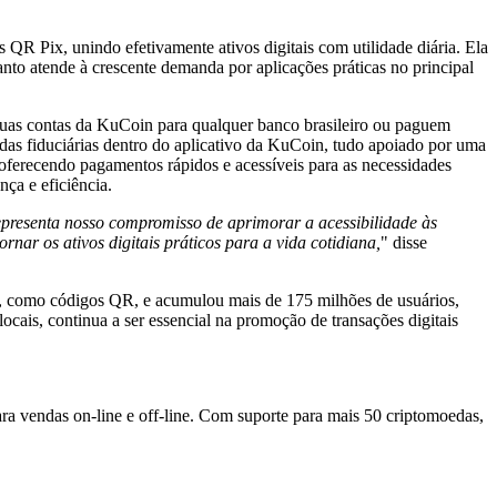
R Pix, unindo efetivamente ativos digitais com utilidade diária. Ela
o atende à crescente demanda por aplicações práticas no principal
 suas contas da KuCoin para qualquer banco brasileiro ou paguem
das fiduciárias dentro do aplicativo da KuCoin, tudo apoiado por uma
 oferecendo pagamentos rápidos e acessíveis para as necessidades
ça e eficiência.
epresenta nosso compromisso de aprimorar a acessibilidade às
ar os ativos digitais práticos para a vida cotidiana,
" disse
les, como códigos QR, e acumulou mais de 175 milhões de usuários,
ocais, continua a ser essencial na promoção de transações digitais
a vendas on-line e off-line. Com suporte para mais 50 criptomoedas,