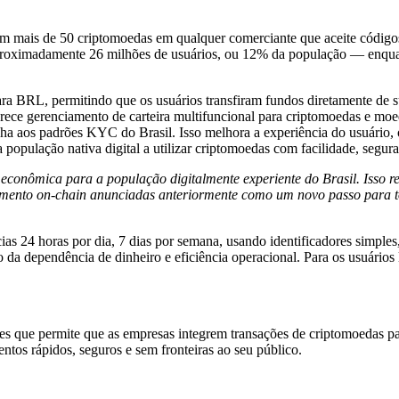
m mais de 50 criptomoedas em qualquer comerciante que aceite códigos Q
aproximadamente 26 milhões de usuários, ou 12% da população — enquant
para BRL, permitindo que os usuários transfiram fundos diretamente de
rece gerenciamento de carteira multifuncional para criptomoedas e moe
nha aos padrões KYC do Brasil. Isso melhora a experiência do usuário,
opulação nativa digital a utilizar criptomoedas com facilidade, seguran
conômica para a população digitalmente experiente do Brasil. Isso r
mento on-chain anunciadas anteriormente como um novo passo para torn
ências 24 horas por dia, 7 dias por semana, usando identificadores simp
a dependência de dinheiro e eficiência operacional. Para os usuários l
 que permite que as empresas integrem transações de criptomoedas par
 rápidos, seguros e sem fronteiras ao seu público.