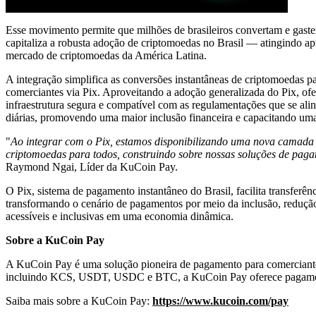
Esse movimento permite que milhões de brasileiros convertam e gaste
capitaliza a robusta adoção de criptomoedas no Brasil — atingindo 
mercado de criptomoedas da América Latina.
A integração simplifica as conversões instantâneas de criptomoedas 
comerciantes via Pix. Aproveitando a adoção generalizada do Pix, ofe
infraestrutura segura e compatível com as regulamentações que se ali
diárias, promovendo uma maior inclusão financeira e capacitando uma p
"
Ao integrar com o Pix, estamos disponibilizando uma nova camada e
criptomoedas para todos, construindo sobre nossas soluções de paga
Raymond Ngai
, Líder da KuCoin Pay.
O Pix, sistema de pagamento instantâneo do Brasil, facilita transfer
transformando o cenário de pagamentos por meio da inclusão, redução d
acessíveis e inclusivas em uma economia dinâmica.
Sobre a KuCoin Pay
A KuCoin Pay é uma solução pioneira de pagamento para comerciantes
incluindo KCS, USDT, USDC e BTC, a KuCoin Pay oferece pagamentos
Saiba mais sobre a KuCoin Pay:
https://www.kucoin.com/pay