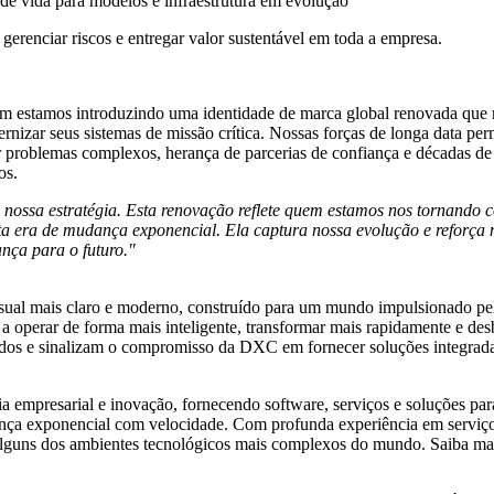
e vida para modelos e infraestrutura em evolução
 gerenciar riscos e entregar valor sustentável em toda a empresa.
 estamos introduzindo uma identidade de marca global renovada que r
zar seus sistemas de missão crítica. Nossas forças de longa data perm
 problemas complexos, herança de parcerias de confiança e décadas de l
os.
 nossa estratégia. Esta renovação reflete quem estamos nos tornando 
sta era de mudança exponencial. Ela captura nossa evolução e reforç
ança para o futuro."
ual mais claro e moderno, construído para um mundo impulsionado pela 
operar de forma mais inteligente, transformar mais rapidamente e desb
ados e sinalizam o compromisso da DXC em fornecer soluções integradas
presarial e inovação, fornecendo software, serviços e soluções para
ça exponencial com velocidade. Com profunda experiência em serviços 
 alguns dos ambientes tecnológicos mais complexos do mundo. Saiba m