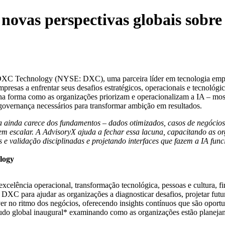
ovas perspectivas globais sobre
XC Technology (NYSE: DXC), uma parceira líder em tecnologia empre
mpresas a enfrentar seus desafios estratégicos, operacionais e tecnol
a forma como as organizações priorizam e operacionalizam a IA – mostr
governança necessários para transformar ambição em resultados.
a ainda carece dos fundamentos – dados otimizados, casos de negócios c
m escalar. A AdvisoryX ajuda a fechar essa lacuna, capacitando as org
e validação disciplinadas e projetando interfaces que fazem a IA func
logy
celência operacional, transformação tecnológica, pessoas e cultura, fi
DXC para ajudar as organizações a diagnosticar desafios, projetar futu
er no ritmo dos negócios, oferecendo insights contínuos que são oportu
do global inaugural* examinando como as organizações estão planejand