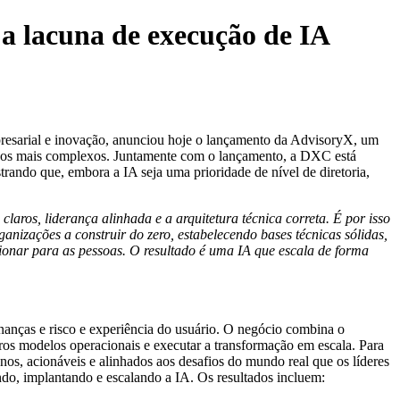
 a lacuna de execução de IA
sarial e inovação, anunciou hoje o lançamento da AdvisoryX, um
ógicos mais complexos. Juntamente com o lançamento, a DXC está
ando que, embora a IA seja uma prioridade de nível de diretoria,
laros, liderança alinhada e a arquitetura técnica correta. É por isso
anizações a construir do zero, estabelecendo bases técnicas sólidas,
ionar para as pessoas. O resultado é uma IA que escala de forma
nanças e risco e experiência do usuário. O negócio combina o
ros modelos operacionais e executar a transformação em escala. Para
nos, acionáveis e alinhados aos desafios do mundo real que os líderes
o, implantando e escalando a IA. Os resultados incluem: