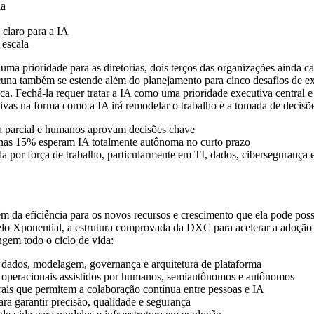
ia
claro para a IA
 escala
ma prioridade para as diretorias, dois terços das organizações ainda 
cuna também se estende além do planejamento para cinco desafios de ex
ica. Fechá-la requer tratar a IA como uma prioridade executiva central
ivas na forma como a IA irá remodelar o trabalho e a tomada de decisõ
 parcial e humanos aprovam decisões chave
nas 15% esperam IA totalmente autônoma no curto prazo
por força de trabalho, particularmente em TI, dados, cibersegurança 
ém da eficiência para os novos recursos e crescimento que ela pode poss
o Xponential, a estrutura comprovada da DXC para acelerar a adoção e
gem todo o ciclo de vida:
 dados, modelagem, governança e arquitetura de plataforma
operacionais assistidos por humanos, semiautônomos e autônomos
rais que permitem a colaboração contínua entre pessoas e IA
ra garantir precisão, qualidade e segurança