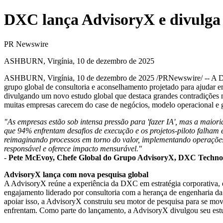
DXC lança AdvisoryX e divulga n
PR Newswire
ASHBURN, Virgínia, 10 de dezembro de 2025
ASHBURN, Virgínia
,
10 de dezembro de 2025
/PRNewswire/ -- A D
grupo global de consultoria e aconselhamento projetado para ajudar e
divulgando um novo estudo global que destaca grandes contradições n
muitas empresas carecem do case de negócios, modelo operacional e 
"As empresas estão sob intensa pressão para 'fazer IA', mas a maiori
que 94% enfrentam desafios de execução e os projetos-piloto falham e
reimaginando processos em torno do valor, implementando operações 
responsável e oferece impacto mensurável."
-
Pete McEvoy
, Chefe Global do Grupo AdvisoryX, DXC Techno
AdvisoryX lança com nova pesquisa global
A AdvisoryX reúne a experiência da DXC em estratégia corporativa, ex
engajamento liderado por consultoria com a herança de engenharia da 
apoiar isso, a AdvisoryX construiu seu motor de pesquisa para se mov
enfrentam. Como parte do lançamento, a AdvisoryX divulgou seu estu