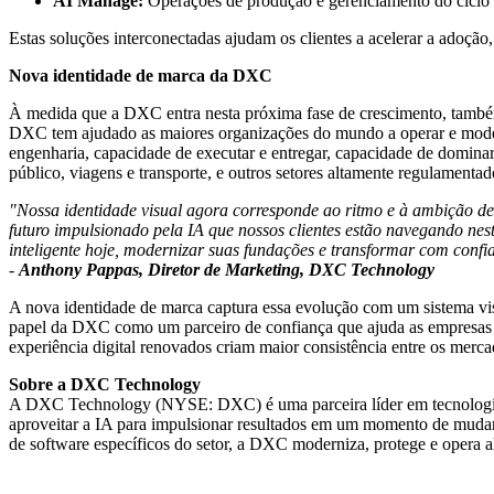
AI Manage:
Operações de produção e gerenciamento do ciclo d
Estas soluções interconectadas ajudam os clientes a acelerar a adoção,
Nova identidade de marca da DXC
À medida que a DXC entra nesta próxima fase de crescimento, também
DXC tem ajudado as maiores organizações do mundo a operar e moderni
engenharia, capacidade de executar e entregar, capacidade de dominar
público, viagens e transporte, e outros setores altamente regulamentad
"Nossa identidade visual agora corresponde ao ritmo e à ambição de
futuro impulsionado pela IA que nossos clientes estão navegando ne
inteligente hoje, modernizar suas fundações e transformar com confi
-
Anthony Pappas
, Diretor de Marketing, DXC
Technology
A nova identidade de marca captura essa evolução com um sistema vis
papel da DXC como um parceiro de confiança que ajuda as empresas a 
experiência digital renovados criam maior consistência entre os merc
Sobre a DXC Technology
A DXC Technology (NYSE: DXC) é uma parceira líder em tecnologia em
aproveitar a IA para impulsionar resultados em um momento de mudan
de software específicos do setor, a DXC moderniza, protege e opera