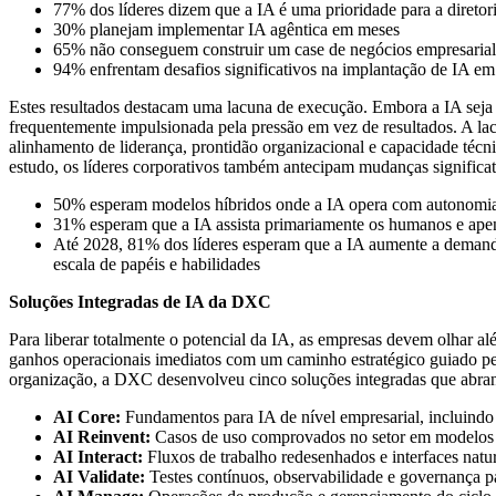
77% dos líderes dizem que a IA é uma prioridade para a diretor
30% planejam implementar IA agêntica em meses
65% não conseguem construir um case de negócios empresarial 
94% enfrentam desafios significativos na implantação de IA em
Estes resultados destacam uma lacuna de execução. Embora a IA seja u
frequentemente impulsionada pela pressão em vez de resultados. A la
alinhamento de liderança, prontidão organizacional e capacidade técn
estudo, os líderes corporativos também antecipam mudanças significat
50% esperam modelos híbridos onde a IA opera com autonomia
31% esperam que a IA assista primariamente os humanos e ape
Até 2028, 81% dos líderes esperam que a IA aumente a demanda 
escala de papéis e habilidades
Soluções Integradas de IA da DXC
Para liberar totalmente o potencial da IA, as empresas devem olhar al
ganhos operacionais imediatos com um caminho estratégico guiado pel
organização, a DXC desenvolveu cinco soluções integradas que abran
AI Core:
Fundamentos para IA de nível empresarial, incluindo
AI Reinvent:
Casos de uso comprovados no setor em modelos 
AI Interact:
Fluxos de trabalho redesenhados e interfaces natu
AI Validate:
Testes contínuos, observabilidade e governança pa