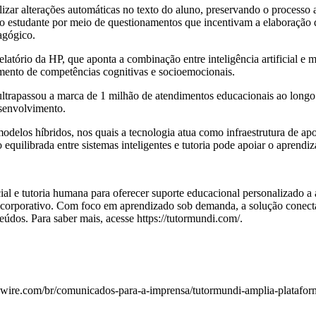
lizar alterações automáticas no texto do aluno, preservando o processo 
o estudante por meio de questionamentos que incentivam a elaboração d
agógico.
atório da HP, que aponta a combinação entre inteligência artificial 
imento de competências cognitivas e socioemocionais.
ltrapassou a marca de 1 milhão de atendimentos educacionais ao longo d
esenvolvimento.
modelos híbridos, nos quais a tecnologia atua como infraestrutura de a
quilibrada entre sistemas inteligentes e tutoria pode apoiar o aprendiz
ial e tutoria humana para oferecer suporte educacional personalizado a
corporativo. Com foco em aprendizado sob demanda, a solução conecta e
eúdos. Para saber mais, acesse
https://tutormundi.com/
.
wire.com/br/comunicados-para-a-imprensa/tutormundi-amplia-plataform