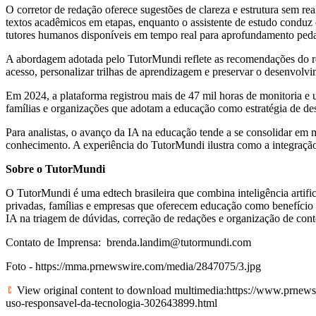
O corretor de redação oferece sugestões de clareza e estrutura sem rea
textos acadêmicos em etapas, enquanto o assistente de estudo conduz 
tutores humanos disponíveis em tempo real para aprofundamento ped
A abordagem adotada pelo TutorMundi reflete as recomendações do rel
acesso, personalizar trilhas de aprendizagem e preservar o desenvolv
Em 2024, a plataforma registrou mais de 47 mil horas de monitoria e u
famílias e organizações que adotam a educação como estratégia de d
Para analistas, o avanço da IA na educação tende a se consolidar em 
conhecimento. A experiência do TutorMundi ilustra como a integração e
Sobre o TutorMundi
O TutorMundi é uma edtech brasileira que combina inteligência artific
privadas, famílias e empresas que oferecem educação como benefício 
IA na triagem de dúvidas, correção de redações e organização de cont
Contato de Imprensa:
brenda.landim@tutormundi.com
Foto -
https://mma.prnewswire.com/media/2847075/3.jpg
View original content to download multimedia:
https://www.prnews
uso-responsavel-da-tecnologia-302643899.html