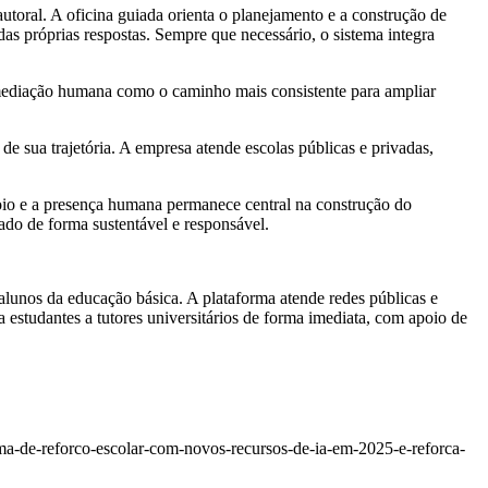
autoral. A oficina guiada orienta o planejamento e a construção de
as próprias respostas. Sempre que necessário, o sistema integra
e mediação humana como o caminho mais consistente para ampliar
e sua trajetória. A empresa atende escolas públicas e privadas,
poio e a presença humana permanece central na construção do
ado de forma sustentável e responsável.
 alunos da educação básica. A plataforma atende redes públicas e
studantes a tutores universitários de forma imediata, com apoio de
a-de-reforco-escolar-com-novos-recursos-de-ia-em-2025-e-reforca-