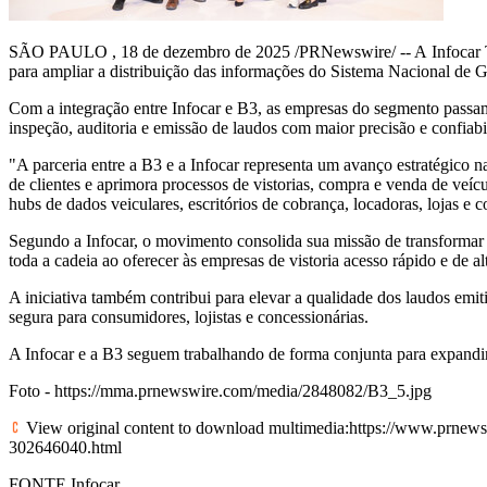
SÃO PAULO
,
18 de dezembro de 2025
/PRNewswire/ -- A
Infocar
para ampliar a distribuição das informações do Sistema Nacional de G
Com a integração entre Infocar e B3, as empresas do segmento passam
inspeção, auditoria e emissão de laudos com maior precisão e confiabi
"A parceria entre a B3 e a Infocar representa um avanço estratégico 
de clientes e aprimora processos de vistorias, compra e venda de veícu
hubs de dados veiculares, escritórios de cobrança, locadoras, lojas e 
Segundo a Infocar, o movimento consolida sua missão de transformar
toda a cadeia ao oferecer às empresas de vistoria acesso rápido e de a
A iniciativa também contribui para elevar a qualidade dos laudos em
segura para consumidores, lojistas e concessionárias.
A Infocar e a B3 seguem trabalhando de forma conjunta para expandir
Foto -
https://mma.prnewswire.com/media/2848082/B3_5.jpg
View original content to download multimedia:
https://www.prnewsw
302646040.html
FONTE Infocar