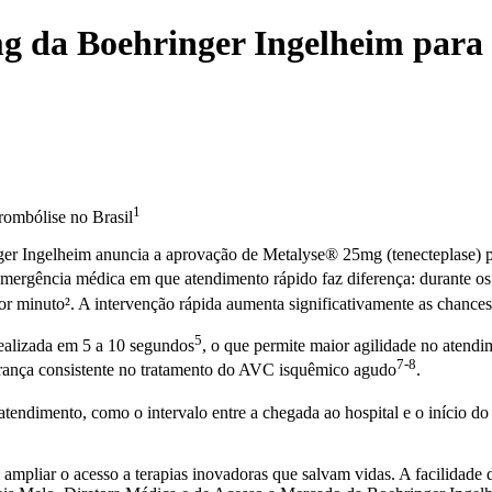
 da Boehringer Ingelheim para 
1
rombólise no Brasil
r Ingelheim anuncia a aprovação de Metalyse® 25mg (tenecteplase) p
ergência médica em que atendimento rápido faz diferença: durante os 
por minuto². A intervenção rápida aumenta significativamente as chance
5
realizada em 5 a 10 segundos
, o que permite maior agilidade no atendim
7
-8
urança consistente no tratamento do AVC isquêmico agudo
.
tendimento, como o intervalo entre a chegada ao hospital e o início do
liar o acesso a terapias inovadoras que salvam vidas. A facilidade d