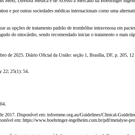
ais Melo, Diretora Médica e de Acesso a
Mercado da Boehringer Ingel
n e por outras sociedades médicas internacionais como uma alternativa 
ar as opções de tratamento padrão de trombólise intravenosa em pacien
agudo do miocárdio, sendo recomendado iniciar o tratamento o mais ráp
o de 2025. Diário Oficial da União: seção 1, Brasília, DF, p. 205, 12
 22; 25(1): 54.
04.
 de 2017. Disponível em:
informme.org.au/Guidelines/Clinical-Guideli
sponível em:
https://www.boehringer-ingelheim.com.br/pdf/metalyse-pro