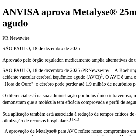
ANVISA aprova Metalyse® 25mg
agudo
PR Newswire
SÃO PAULO, 18 de dezembro de 2025
Aprovado pelo órgão regulador, medicamento amplia alternativas de t
SÃO PAULO
,
18 de dezembro de 2025
/PRNewswire/ -- A Boehringe
1
acidente vascular cerebral isquêmico agudo (AVCi)
. O AVC é uma em
"
Hora de Ouro
", o cérebro pode perder até 1,9 milhão de neurônios 
O diferencial está na sua administração por bolus único intravenoso, 
demonstram que a molécula tem eficácia comprovada e perfil de seg
Sua aplicação também está associada à redução de tempos críticos de a
11-13
otimização de recursos hospitalares
.
"A aprovação de Metalyse® para AVC reflete nosso compromisso em amp