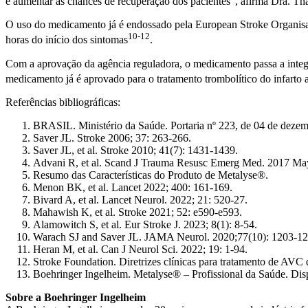
e aumentar as chances de recuperação dos pacientes", afirma Dra. Th
O uso do medicamento já é endossado pela European Stroke Organisatio
10-12
horas do início dos sintomas
.
Com a aprovação da agência reguladora, o medicamento passa a integr
medicamento já é aprovado para o tratamento trombolítico do infarto 
Referências bibliográficas:
BRASIL. Ministério da Saúde. Portaria nº 223, de 04 de dezembr
Saver JL. Stroke 2006; 37: 263-266.
Saver JL, et al. Stroke 2010; 41(7): 1431-1439.
Advani R, et al. Scand J Trauma Resusc Emerg Med. 2017 May
Resumo das Características do Produto de Metalyse®.
Menon BK, et al. Lancet 2022; 400: 161-169.
Bivard A, et al. Lancet Neurol. 2022; 21: 520-27.
Mahawish K, et al. Stroke 2021; 52: e590-e593.
Alamowitch S, et al. Eur Stroke J. 2023; 8(1): 8-54.
Warach SJ and Saver JL. JAMA Neurol. 2020;77(10): 1203-12
Heran M, et al. Can J Neurol Sci. 2022; 19: 1-94.
Stroke Foundation. Diretrizes clínicas para tratamento de AVC
Boehringer Ingelheim. Metalyse® – Profissional da Saúde. Di
Sobre a Boehringer Ingelheim