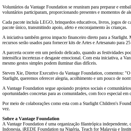
Voluntários da Vantage Foundation se reuniram para preparar e emba
voluntários participaram, proporcionando presentes e momentos de aleg
Cada pacote incluía LEGO, brinquedos educativos, livros, jogos de ca
pacote único, transmitindo apoio, afeto e encorajamento às crianças.
A iniciativa também gerou impacto financeiro direto para a Starlight
recursos serão usados para fornecer kits de Artes e Artesanato para 25
A parceria ocorre em um período delicado, quando as festividades pod
intensifica incertezas e desgaste emocional. Com esta iniciativa, a V
mesmo gestos simples podem iluminar dias difíceis.
Steven Xie
, Diretor Executivo da Vantage Foundation, comentou: "O p
Starlight, queremos oferecer alegria, acolhimento e um pouco de norm
A Vantage Foundation segue apoiando projetos sociais e comunitário
oportunidades concretas para as comunidades, com foco especial em cr
Por meio de colaborações como esta com a Starlight Children's Found
vez.
Sobre a Vantage Foundation
A Vantage Foundation é uma organização filantrópica independente,
Indonesia, iREDE Foundation na Nigéria, Teach for
Malaysia
e Insti