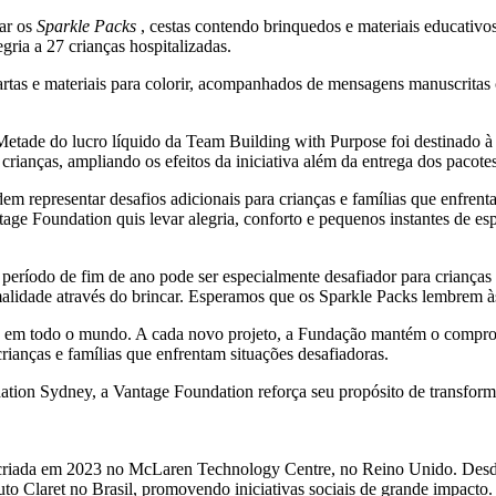
lar os
Sparkle Packs
, cestas contendo brinquedos e materiais educativo
ria a 27 crianças hospitalizadas.
rtas e materiais para colorir, acompanhados de mensagens manuscritas 
. Metade do lucro líquido da Team Building with Purpose foi destinado
 crianças, ampliando os efeitos da iniciativa além da entrega dos pacotes
em representar desafios adicionais para crianças e famílias que enfre
antage Foundation quis levar alegria, conforto e pequenos instantes de 
eríodo de fim de ano pode ser especialmente desafiador para crianças h
alidade através do brincar. Esperamos que os Sparkle Packs lembrem às
s em todo o mundo. A cada novo projeto, a Fundação mantém o comprom
ianças e famílias que enfrentam situações desafiadoras.
ation Sydney, a Vantage Foundation reforça seu propósito de transfor
 criada em 2023 no McLaren Technology Centre, no Reino Unido. Desde
tuto Claret no Brasil, promovendo iniciativas sociais de grande impacto.