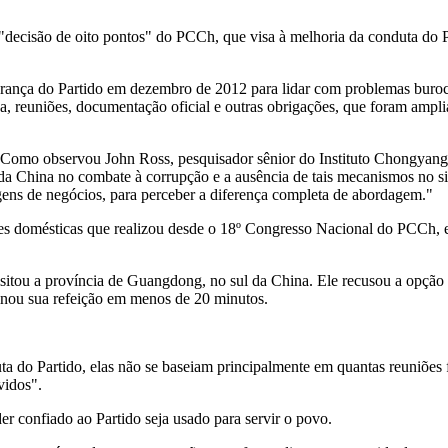
"decisão de oito pontos" do PCCh, que visa à melhoria da conduta do 
erança do Partido em dezembro de 2012 para lidar com problemas burocrát
sa, reuniões, documentação oficial e outras obrigações, que foram ampl
s. Como observou
John Ross
, pesquisador sênior do Instituto Chongya
 da
China
no combate à corrupção e a ausência de tais mecanismos no si
agens de negócios, para perceber a diferença completa de abordagem."
s domésticas que realizou desde o 18º Congresso Nacional do PCCh, el
isitou a província de
Guangdong
, no sul da
China
. Ele recusou a opção
inou sua refeição em menos de 20 minutos.
a do Partido, elas não se baseiam principalmente em quantas reuniões 
vidos".
er confiado ao Partido seja usado para servir o povo.