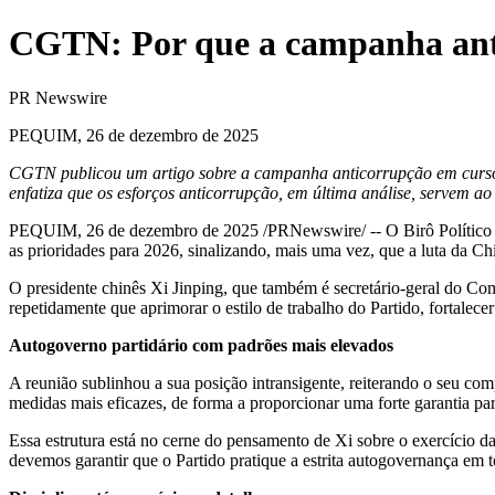
CGTN: Por que a campanha ant
PR Newswire
PEQUIM, 26 de dezembro de 2025
CGTN publicou um artigo sobre a campanha anticorrupção em cur
enfatiza que os esforços anticorrupção, em última análise, servem ao
PEQUIM
,
26 de dezembro de 2025
/PRNewswire/ -- O Birô Político
as prioridades para 2026, sinalizando, mais uma vez, que a luta da
Ch
O presidente chinês Xi Jinping, que também é secretário-geral do Comit
repetidamente que aprimorar o estilo de trabalho do Partido, fortalec
Autogoverno partidário com padrões mais elevados
A reunião sublinhou a sua posição intransigente, reiterando o seu co
medidas mais eficazes, de forma a proporcionar uma forte garantia p
Essa estrutura está no cerne do pensamento de Xi sobre o exercício da
devemos garantir que o Partido pratique a estrita autogovernança em t