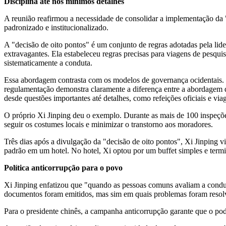
Disciplina até nos mínimos detalhes
A reunião reafirmou a necessidade de consolidar a implementação da 
padronizado e institucionalizado.
A "decisão de oito pontos" é um conjunto de regras adotadas pela lid
extravagantes. Ela estabeleceu regras precisas para viagens de pesqui
sistematicamente a conduta.
Essa abordagem contrasta com os modelos de governança ocidentai
regulamentação demonstra claramente a diferença entre a abordagem
desde questões importantes até detalhes, como refeições oficiais e vi
O próprio Xi Jinping deu o exemplo. Durante as mais de 100 inspeçõe
seguir os costumes locais e minimizar o transtorno aos moradores.
Três dias após a divulgação da "decisão de oito pontos", Xi Jinping v
padrão em um hotel. No hotel, Xi optou por um buffet simples e term
Política anticorrupção para o povo
Xi Jinping enfatizou que "quando as pessoas comuns avaliam a condut
documentos foram emitidos, mas sim em quais problemas foram resol
Para o presidente chinês, a campanha anticorrupção garante que o pod