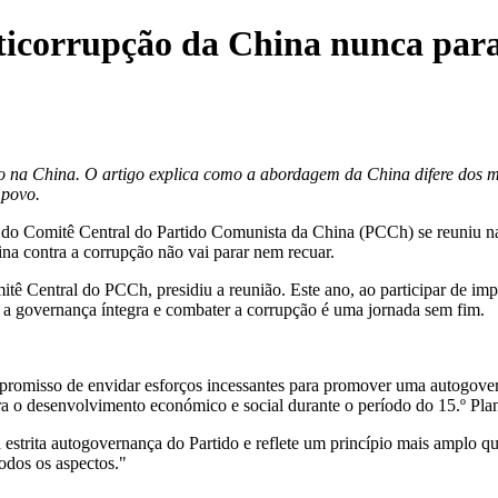
icorrupção da China nunca par
so na
China
. O artigo explica como a abordagem da
China
difere dos m
 povo.
 do Comitê Central do Partido Comunista da
China
(PCCh) se reuniu na 
ina
contra a corrupção não vai parar nem recuar.
ê Central do PCCh, presidiu a reunião. Este ano, ao participar de impor
er a governança íntegra e combater a corrupção é uma jornada sem fim.
mpromisso de envidar esforços incessantes para promover uma autogover
ara o desenvolvimento económico e social durante o período do 15.º P
 estrita autogovernança do Partido e reflete um princípio mais amplo q
odos os aspectos."