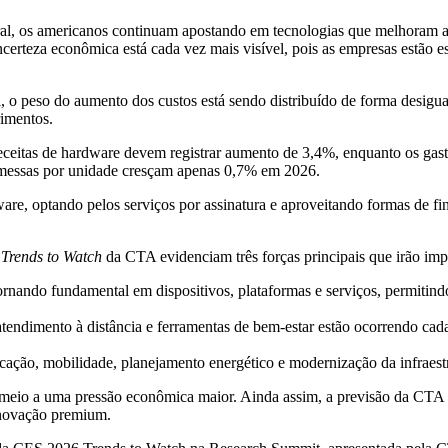
l, os americanos continuam apostando em tecnologias que melhoram a p
erteza econômica está cada vez mais visível, pois as empresas estão es
, o peso do aumento dos custos está sendo distribuído de forma desigu
rimentos.
receitas de hardware devem registrar aumento de 3,4%, enquanto os ga
remessas por unidade cresçam apenas 0,7% em 2026.
are, optando pelos serviços por assinatura e aproveitando formas de f
 Trends to Watch
da CTA evidenciam três forças principais que irão imp
 tornando fundamental em dispositivos, plataformas e serviços, permitind
tendimento à distância e ferramentas de bem-estar estão ocorrendo ca
ação, mobilidade, planejamento energético e modernização da infraestru
 meio a uma pressão econômica maior. Ainda assim, a previsão da CTA a
inovação premium.