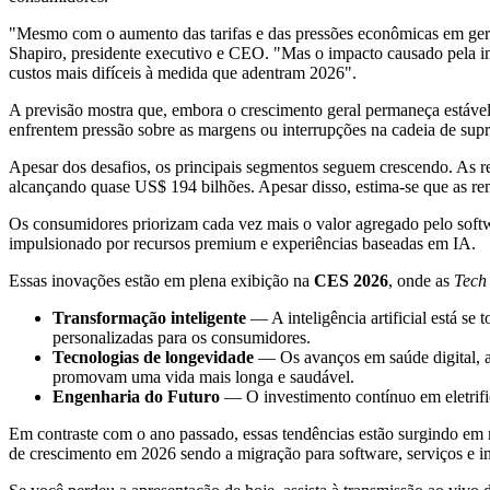
"Mesmo com o aumento das tarifas e das pressões econômicas em gera
Shapiro
, presidente executivo e CEO. "Mas o impacto causado pela inc
custos mais difíceis à medida que adentram 2026".
A previsão mostra que, embora o crescimento geral permaneça estável
enfrentem pressão sobre as margens ou interrupções na cadeia de sup
Apesar dos desafios, os principais segmentos seguem crescendo. As 
alcançando quase
US$ 194
bilhões. Apesar disso, estima-se que as 
Os consumidores priorizam cada vez mais o valor agregado pelo softw
impulsionado por recursos premium e experiências baseadas em IA.
Essas inovações estão em plena exibição na
CES 2026
, onde as
Tech
Transformação inteligente
— A inteligência artificial está se
personalizadas para os consumidores.
Tecnologias de longevidade
— Os avanços em saúde digital, a
promovam uma vida mais longa e saudável.
Engenharia do Futuro
— O investimento contínuo em eletrific
Em contraste com o ano passado, essas tendências estão surgindo em
de crescimento em 2026 sendo a migração para software, serviços e 