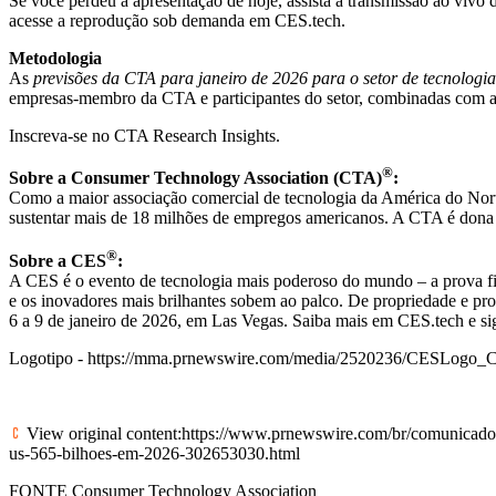
Se você perdeu a apresentação de hoje, assista à transmissão ao vivo
acesse a reprodução sob demanda em
CES.tech
.
Metodologia
As
previsões da CTA para janeiro de 2026 para o setor de tecnolo
empresas-membro da CTA e participantes do setor, combinadas com an
Inscreva-se no
CTA Research Insights
.
®
Sobre a Consumer Technology Association (CTA)
:
Como a maior associação comercial de tecnologia da América do Norte
sustentar mais de 18 milhões de empregos americanos. A CTA é don
®
Sobre a CES
:
A CES é o evento de tecnologia mais poderoso do mundo – a prova fi
e os inovadores mais brilhantes sobem ao palco. De propriedade e p
6 a 9 de janeiro de 2026, em
Las Vegas
. Saiba mais em
CES.tech
e si
Logotipo -
https://mma.prnewswire.com/media/2520236/CESLog
View original content:
https://www.prnewswire.com/br/comunicados-p
us-565-bilhoes-em-2026-302653030.html
FONTE Consumer Technology Association