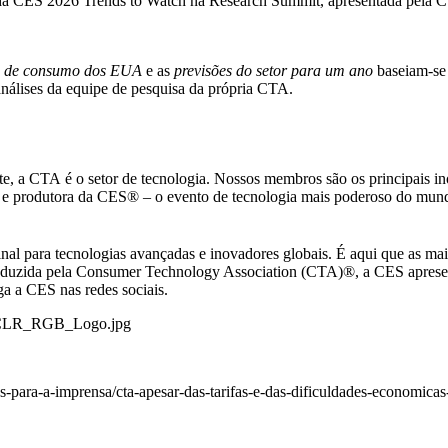
 da
CES 2026 Trends to Watch
na Research Summit, apresentada pela CTA
gia de consumo dos EUA
e as
previsões do setor para um ano
baseiam-se 
álises da equipe de pesquisa da própria CTA.
, a CTA é o setor de tecnologia. Nossos membros são os principais in
a e produtora da CES® – o evento de tecnologia mais poderoso do mu
nal para tecnologias avançadas e inovadores globais. É aqui que as m
roduzida pela Consumer Technology Association (CTA)®, a CES apresen
ga a CES nas
redes sociais
.
o_CLR_RGB_Logo.jpg
ara-a-imprensa/cta-apesar-das-tarifas-e-das-dificuldades-economicas