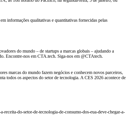
, às 10h horário do Pacífico, na segunda-feira, 5 de janeiro, ou
em informações qualitativas e quantitativas fornecidas pelas
ovadores do mundo – de startups a marcas globais – ajudando a
ndo. Encontre-nos em
CTA.tech
. Siga-nos em
@CTAtech
.
aiores marcas do mundo fazem negócios e conhecem novos parceiros,
ta todos os aspectos do setor de tecnologia. A CES 2026 acontece de
-a-receita-do-setor-de-tecnologia-de-consumo-dos-eua-deve-chegar-a-