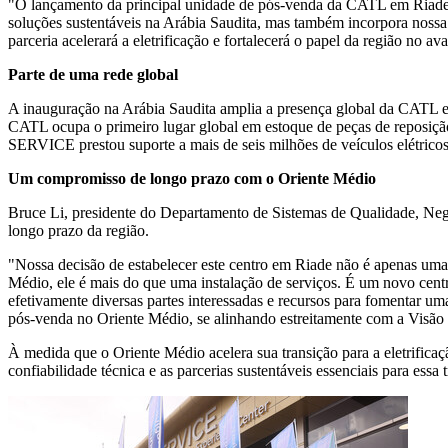
"O lançamento da principal unidade de pós-venda da CATL em Riade 
soluções sustentáveis na Arábia Saudita, mas também incorpora nossa v
parceria acelerará a eletrificação e fortalecerá o papel da região no
Parte de uma rede global
A inauguração na Arábia Saudita amplia a presença global da CATL em
CATL ocupa o primeiro lugar global em estoque de peças de reposiç
SERVICE prestou suporte a mais de seis milhões de veículos elétricos
Um compromisso de longo prazo com o Oriente Médio
Bruce Li, presidente do Departamento de Sistemas de Qualidade, Neg
longo prazo da região.
"Nossa decisão de estabelecer este centro em Riade não é apenas u
Médio, ele é mais do que uma instalação de serviços. É um novo centr
efetivamente diversas partes interessadas e recursos para fomentar um
pós-venda no Oriente Médio, se alinhando estreitamente com a Visão 2
À medida que o Oriente Médio acelera sua transição para a eletrifi
confiabilidade técnica e as parcerias sustentáveis essenciais para essa