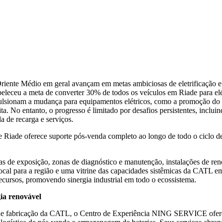
ente Médio em geral avançam em metas ambiciosas de eletrificação e d
eceu a meta de converter 30% de todos os veículos em Riade para elét
mpulsionam a mudança para equipamentos elétricos, como a promoção do 
a. No entanto, o progresso é limitado por desafios persistentes, inclu
da de recarga e serviços.
 Riade oferece suporte pós-venda completo ao longo de todo o ciclo de v
 de exposição, zonas de diagnóstico e manutenção, instalações de reno
local para a região e uma vitrine das capacidades sistêmicas da CATL em
cursos, promovendo sinergia industrial em todo o ecossistema.
gia renovável
e fabricação da CATL, o Centro de Experiência NING SERVICE oferece