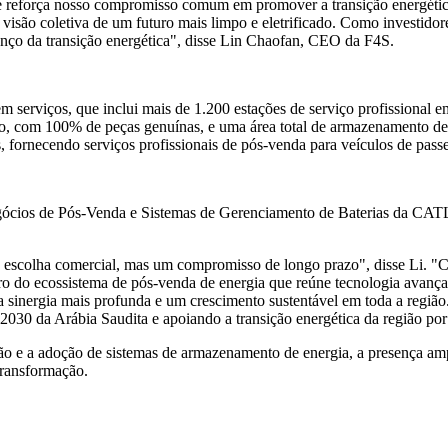
reforça nosso compromisso comum em promover a transição energética 
isão coletiva de um futuro mais limpo e eletrificado. Como investidore
 avanço da transição energética", disse Lin Chaofan, CEO da F4S.
 serviços, que inclui mais de 1.200 estações de serviço profissional 
ão, com 100% de peças genuínas, e uma área total de armazenamento 
, fornecendo serviços profissionais de pós-venda para veículos de passe
ócios de Pós-Venda e Sistemas de Gerenciamento de Baterias da CATL, 
ma escolha comercial, mas um compromisso de longo prazo", disse Li
o do ecossistema de pós-venda de energia que reúne tecnologia avançad
a sinergia mais profunda e um crescimento sustentável em toda a região
030 da Arábia Saudita e apoiando a transição energética da região por
cação e a adoção de sistemas de armazenamento de energia, a presença
 transformação.