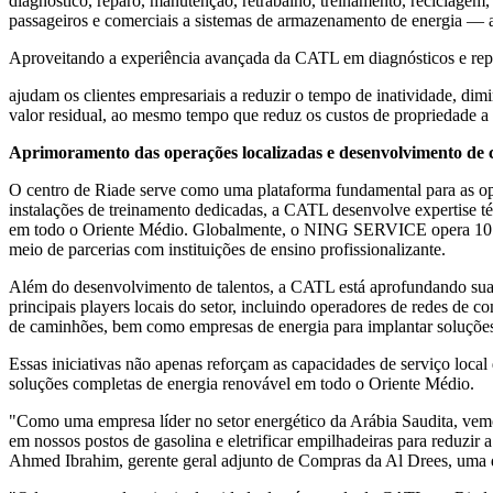
diagnóstico, reparo, manutenção, retrabalho, treinamento, reciclagem
passageiros e comerciais a sistemas de armazenamento de energia — a
Aproveitando a experiência avançada da CATL em diagnósticos e repar
ajudam os clientes empresariais a reduzir o tempo de inatividade, di
valor residual, ao mesmo tempo que reduz os custos de propriedade a l
Aprimoramento
das operações locali
zadas
e desenvolvimento de 
O centro de Riade serve como uma plataforma fundamental para as ope
instalações de treinamento dedicadas, a CATL desenvolve expertise té
em todo o Oriente Médio. Globalmente, o NING SERVICE opera 10 cent
meio de parcerias com instituições de ensino profissionalizante.
Além do desenvolvimento de talentos, a CATL está aprofundando sua e
principais players locais do setor, incluindo operadores de redes de co
de caminhões, bem como empresas de energia para implantar soluçõe
Essas iniciativas não apenas reforçam as capacidades de serviço lo
soluções completas de energia renovável em todo o Oriente Médio.
"Como uma empresa líder no setor energético da Arábia Saudita, vem
em nossos postos de gasolina e eletrificar empilhadeiras para reduzi
Ahmed Ibrahim, gerente geral adjunto de Compras da Al Drees, uma das