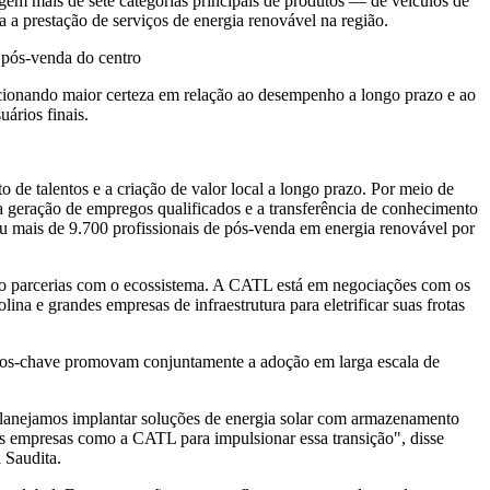
ngem mais de sete categorias principais de produtos — de veículos de
a prestação de serviços de energia renovável na região.
 pós-venda do centro
porcionando maior certeza em relação ao desempenho a longo prazo e ao
ários finais.
e talentos e a criação de valor local a longo prazo. Por meio de
a geração de empregos qualificados e a transferência de conhecimento
 mais de 9.700 profissionais de pós-venda em energia renovável por
indo parcerias com o ecossistema. A CATL está em negociações com os
ina e grandes empresas de infraestrutura para eletrificar suas frotas
iros-chave promovam conjuntamente a adoção em larga escala de
planejamos implantar soluções de energia solar com armazenamento
des empresas como a CATL para impulsionar essa transição", disse
 Saudita.