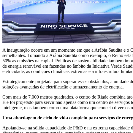
A inauguração ocorre em um momento em que a Arábia Saudita e o Ori
semelhantes. Tomando a Arábia Saudita como exemplo, o Reino estabel
50% as emissões na capital. Políticas de sustentabilidade também i
de energia renovável em fazendas no âmbito da Iniciativa Verde Saudit
eletricidade, as condições climáticas extremas e a infraestrutura limita
Estrategicamente projetada para superar esses obstáculos, a unidade de
soluções avançadas de eletrificação e armazenamento de energia.
Com mais de 7.000 metros quadrados, o centro de Riade combina áreas
Ele foi projetado para servir não apenas como um centro de serviços 
inteligente, mas também como uma plataforma que conecta diversos re
Uma abordagem de
ciclo de vida completo
para
serviços de ener
Apoiando-se na sólida capacidade de P&D e na extrema capacidade d