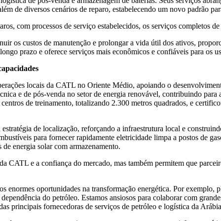
, logística de pós-venda e armazenagem de baterias. Seus serviços abra
lém de diversos cenários de reparo, estabelecendo um novo padrão para 
os, com processos de serviço estabelecidos, os serviços completos de
minuir os custos de manutenção e prolongar a vida útil dos ativos, pro
ongo prazo e oferece serviços mais econômicos e confiáveis para os usu
capacidades
rações locais da CATL no Oriente Médio, apoiando o desenvolvimento d
cnica e de pós-venda no setor de energia renovável, contribuindo para 
ros de treinamento, totalizando 2.300 metros quadrados, e certificou
stratégia de localização, reforçando a infraestrutura local e constru
mbustíveis para fornecer rapidamente eletricidade limpa a postos de gasol
s de energia solar com armazenamento.
cal da CATL e a confiança do mercado, mas também permitem que parce
os enormes oportunidades na transformação energética. Por exemplo, 
r a dependência do petróleo. Estamos ansiosos para colaborar com gran
 principais fornecedoras de serviços de petróleo e logística da Arábia