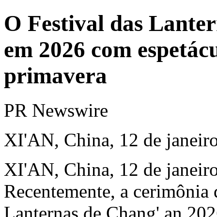
O Festival das Lante
em 2026 com espetácul
primavera
PR Newswire
XI'AN, China, 12 de janeir
XI'AN, China
,
12 de janeir
Recentemente, a cerimônia d
Lanternas de Chang' an 202