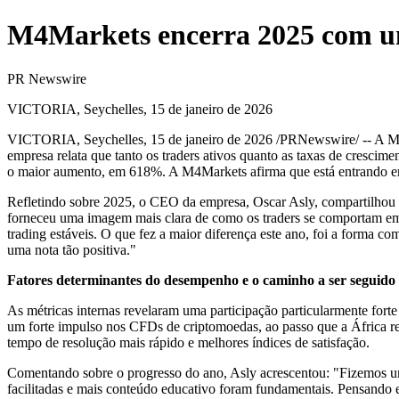
M4Markets encerra 2025 com um
PR Newswire
VICTORIA, Seychelles, 15 de janeiro de 2026
VICTORIA, Seychelles
,
15 de janeiro de 2026
/PRNewswire/ -- A
M
empresa relata que tanto os traders ativos quanto as taxas de cresci
o maior aumento, em 618%. A M4Markets afirma que está entrando em
Refletindo sobre 2025, o CEO da empresa, Oscar Asly, compartilhou q
forneceu uma imagem mais clara de como os traders se comportam em 
trading estáveis. O que fez a maior diferença este ano, foi a forma 
uma nota tão positiva."
Fatores determinantes do desempenho e o caminho a ser seguido
As métricas internas revelaram uma participação particularmente fort
um forte impulso nos CFDs de criptomoedas, ao passo que a África re
tempo de resolução mais rápido e melhores índices de satisfação.
Comentando sobre o progresso do ano, Asly acrescentou: "Fizemos um 
facilitadas e mais conteúdo educativo foram fundamentais. Pensando 