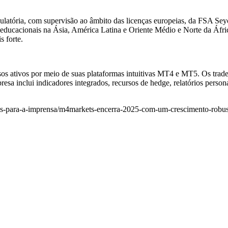
latória, com supervisão ao âmbito das licenças europeias, da FSA Se
ducacionais na Ásia, América Latina e Oriente Médio e Norte da Áfri
s forte.
s ativos por meio de suas plataformas intuitivas MT4 e MT5. Os trader
sa inclui indicadores integrados, recursos de hedge, relatórios person
s-para-a-imprensa/m4markets-encerra-2025-com-um-crescimento-robus