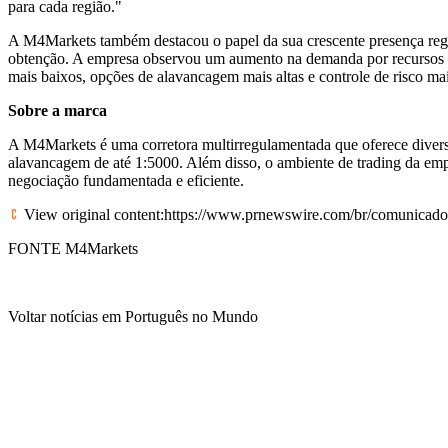
para cada região."
A M4Markets também destacou o papel da sua crescente presença regu
obtenção. A empresa observou um aumento na demanda por recursos e
mais baixos, opções de alavancagem mais altas e controle de risco mai
Sobre a marca
A M4Markets é uma corretora multirregulamentada que oferece diverso
alavancagem de até 1:5000. Além disso, o ambiente de trading da empre
negociação fundamentada e eficiente.
View original content:
https://www.prnewswire.com/br/comunicado
FONTE M4Markets
Voltar notícias em Português no Mundo