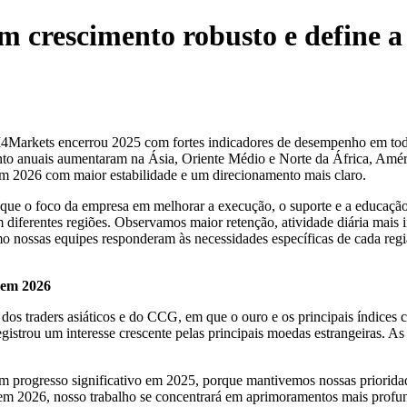
 crescimento robusto e define a
4Markets
encerrou 2025 com fortes indicadores de desempenho em toda a
mento anuais aumentaram na Ásia, Oriente Médio e Norte da África, Amér
 2026 com maior estabilidade e um direcionamento mais claro.
ue o foco da empresa em melhorar a execução, o suporte e a educação s
diferentes regiões. Observamos maior retenção, atividade diária mais
como nossas equipes responderam às necessidades específicas de cada reg
 em 2026
e dos traders asiáticos e do CCG, em que o ouro e os
principais índices
c
gistrou um interesse crescente pelas principais moedas estrangeiras. 
progresso significativo em 2025, porque mantivemos nossas prioridade
em 2026, nosso trabalho se concentrará em aprimoramentos mais profun