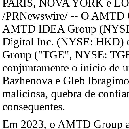
PARIS, NOVA YORK e L
/PRNewswire/ -- O AMTD 
AMTD IDEA Group (NYS
Digital Inc. (NYSE: HKD) e
Group ("TGE", NYSE: TGE
conjuntamente o início de u
Bazhenova e Gleb Ibragimov
maliciosa, quebra de confia
consequentes.
Em 2023, o AMTD Group ad