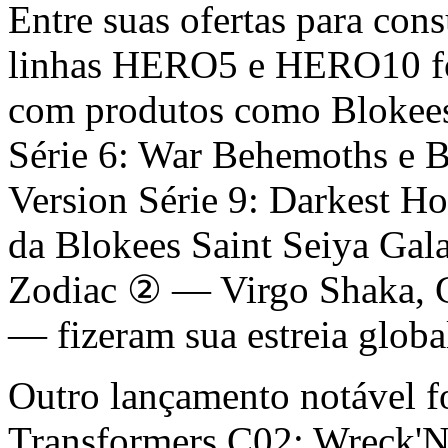
Entre suas ofertas para con
linhas HERO5 e HERO10 for
com produtos como Blokees
Série 6: War Behemoths e 
Version Série 9: Darkest Ho
da Blokees Saint Seiya Gal
Zodiac ② — Virgo Shaka, G
— fizeram sua estreia globa
Outro lançamento notável f
Transformers C02: Wreck'N