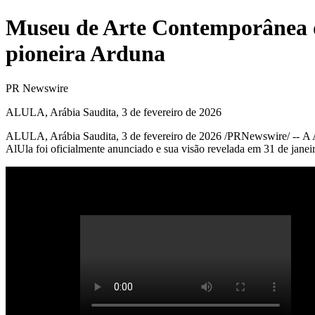
Museu de Arte Contemporânea de
pioneira Arduna
PR Newswire
ALULA, Arábia Saudita, 3 de fevereiro de 2026
ALULA, Arábia Saudita
,
3 de fevereiro de 2026
/PRNewswire/ -- A A
AlUla foi oficialmente anunciado e sua visão revelada em 31 de janei