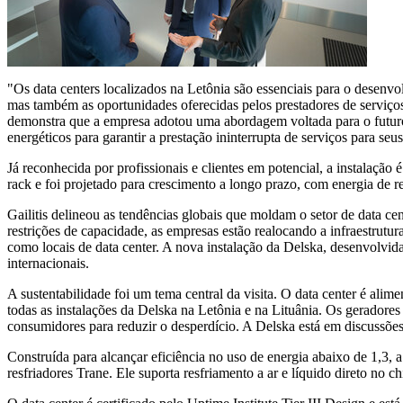
"Os data centers localizados na Letônia são essenciais para o desenvol
mas também as oportunidades oferecidas pelos prestadores de serviços
demonstra que a empresa adotou uma abordagem voltada para o futuro 
energéticos para garantir a prestação ininterrupta de serviços para seus
Já reconhecida por profissionais e clientes em potencial, a instalaçã
rack e foi projetado para crescimento a longo prazo, com energia de 
Gailitis delineou as tendências globais que moldam o setor de data ce
restrições de capacidade, as empresas estão realocando a infraestrutu
como locais de data center. A nova instalação da Delska, desenvolvida
internacionais.
A sustentabilidade foi um tema central da visita. O data center é ali
todas as instalações da Delska na Letônia e na Lituânia. Os gerador
consumidores para reduzir o desperdício. A Delska está em discussões 
Construída para alcançar eficiência no uso de energia abaixo de 1,3,
resfriadores Trane. Ele suporta resfriamento a ar e líquido direto no 