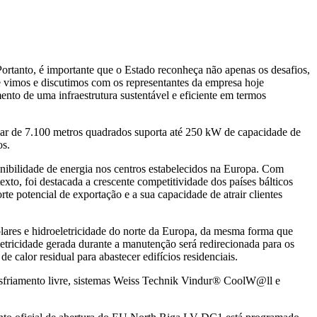
 Portanto, é importante que o Estado reconheça não apenas os desafios,
e vimos e discutimos com os representantes da empresa hoje
to de uma infraestrutura sustentável e eficiente em termos
dular de 7.100 metros quadrados suporta até 250 kW de capacidade de
os.
ponibilidade de energia nos centros estabelecidos na Europa. Com
xto, foi destacada a crescente competitividade dos países bálticos
e potencial de exportação e a sua capacidade de atrair clientes
solares e hidroeletricidade do norte da Europa, da mesma forma que
tricidade gerada durante a manutenção será redirecionada para os
calor residual para abastecer edifícios residenciais.
 resfriamento livre, sistemas Weiss Technik Vindur® CoolW@ll e