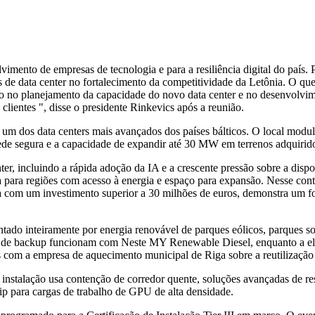
vimento de empresas de tecnologia e para a resiliência digital do país.
 de data center no fortalecimento da competitividade da Letônia. O qu
no planejamento da capacidade do novo data center e no desenvolvimen
 clientes ", disse o presidente Rinkevics após a reunião.
o é um dos data centers mais avançados dos países bálticos. O local mo
rede segura e a capacidade de expandir até 30 MW em terrenos adquirid
nter, incluindo a rápida adoção da IA e a crescente pressão sobre a dis
ra para regiões com acesso à energia e espaço para expansão. Nesse conte
 com um investimento superior a 30 milhões de euros, demonstra um fort
mentado inteiramente por energia renovável de parques eólicos, parques 
es de backup funcionam com Neste MY Renewable Diesel, enquanto a ele
com a empresa de aquecimento municipal de Riga sobre a reutilização de 
 a instalação usa contenção de corredor quente, soluções avançadas de
chip para cargas de trabalho de GPU de alta densidade.