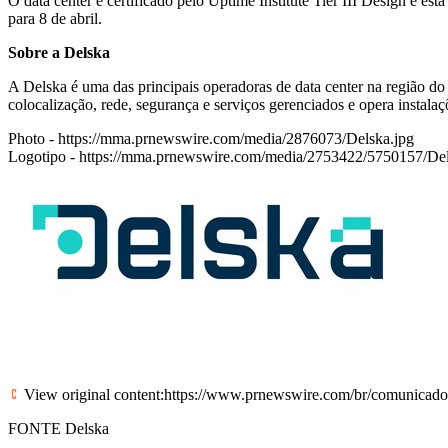
O data center é certificado pelo Uptime Institute Tier III Design e 
para 8 de abril.
Sobre a Delska
A Delska é uma das principais operadoras de data center na região do
colocalização, rede, segurança e serviços gerenciados e opera instal
Photo -
https://mma.prnewswire.com/media/2876073/Delska.jpg
Logotipo -
https://mma.prnewswire.com/media/2753422/5750157/De
View original content:
https://www.prnewswire.com/br/comunicados-p
FONTE Delska