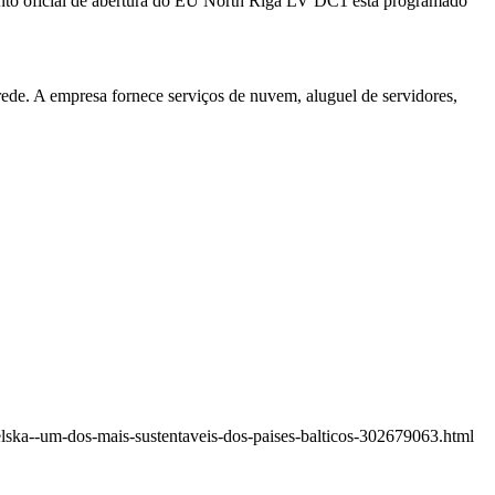
 evento oficial de abertura do EU North Riga LV DC1 está programado
rede. A empresa fornece serviços de nuvem, aluguel de servidores,
elska--um-dos-mais-sustentaveis-dos-paises-balticos-302679063.html