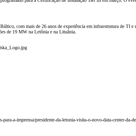
está programado para a Certificação de Instalação Tier III em março. O
 Báltico, com mais de 26 anos de experiência em infraestrutura de TI e 
ações de 19 MW na Letônia e na Lituânia.
lska_Logo.jpg
ara-a-imprensa/presidente-da-letonia-visita-o-novo-data-center-da-d