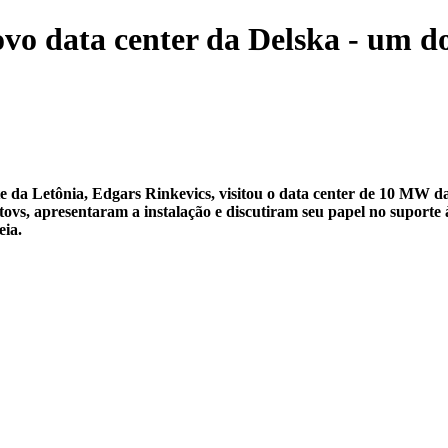
ovo data center da Delska - um do
e da Letônia, Edgars Rinkevics, visitou o data center de 10 MW da
ovs, apresentaram a instalação e discutiram seu papel no suporte às
eia.