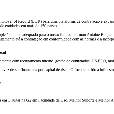
loyer of Record (EOR) para uma plataforma de contratação e expansão
 de entidades em mais de 150 países.
eople é o nome adequado para o nosso futuro," afirmou Antoine Boq
rutamento até a contratação em conformidade com as normas e a incor
ocal
amente com recrutamento interno, gestão de contratados, US PEO, mobil
m vez de ser financiada por capital de risco. O foco tem sido a infrae
n.
da em 1º lugar na G2 em Facilidade de Uso, Melhor Suporte e Melhor A