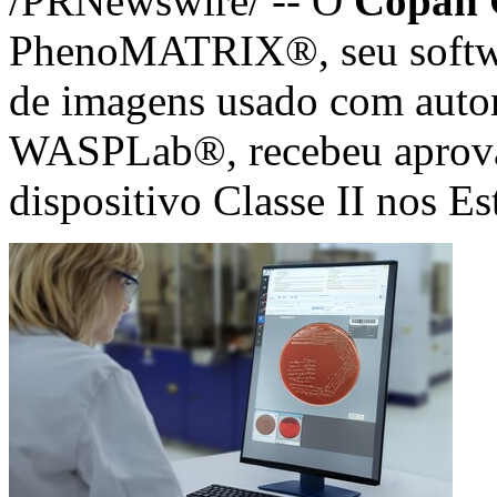
/PRNewswire/ -- O
Copan
PhenoMATRIX®, seu softwa
de imagens usado com auto
WASPLab®
, recebeu apr
dispositivo Classe II nos E