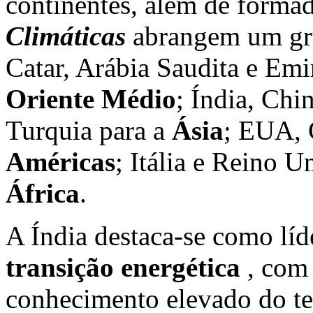
continentes, além de forma
Climáticas
abrangem um gru
Catar, Arábia Saudita e Em
Oriente Médio
; Índia, Chi
Turquia para a
Ásia
; EUA, 
Américas
; Itália e Reino U
África
.
A Índia destaca-se como lí
transição energética
, com
conhecimento elevado do t