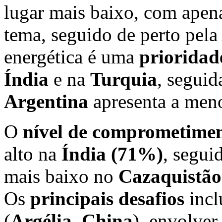
lugar mais baixo, com apen
tema, seguido de perto pela
energética é uma
prioridad
Índia
e na
Turquia
, segui
Argentina
apresenta a meno
O
nível de comprometimen
alto na
Índia (71%)
, segui
mais baixo no
Cazaquistão
Os
principais desafios
incl
(
Argélia, China
), envolver