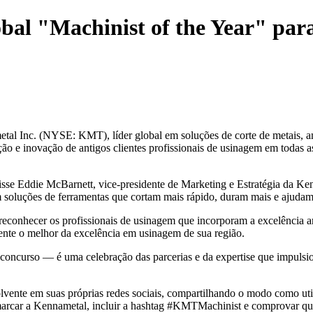
al "Machinist of the Year" para
al Inc. (NYSE: KMT), líder global em soluções de corte de metais, 
ação e inovação de antigos clientes profissionais de usinagem em toda
 disse Eddie McBarnett, vice-presidente de Marketing e Estratégia da
 soluções de ferramentas que cortam mais rápido, duram mais e ajudam a
 reconhecer os profissionais de usinagem que incorporam a excelência
ente o melhor da excelência em usinagem de sua região.
concurso — é uma celebração das parcerias e da expertise que impulsiona
volvente em suas próprias redes sociais, compartilhando o modo como u
marcar a Kennametal, incluir a hashtag #KMTMachinist e comprovar que