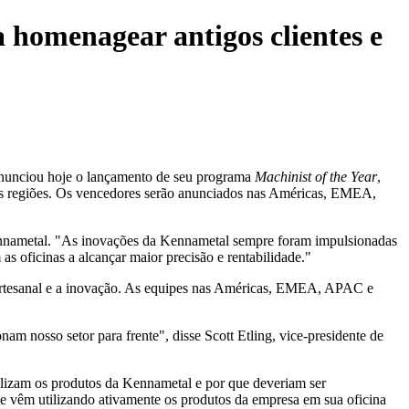
 homenagear antigos clientes e
anunciou hoje o lançamento de seu programa
Machinist of the Year
,
s as regiões. Os vencedores serão anunciados nas Américas, EMEA,
 Kennametal. "As inovações da Kennametal sempre foram impulsionadas
s oficinas a alcançar maior precisão e rentabilidade."
 artesanal e a inovação. As equipes nas Américas, EMEA, APAC e
m nosso setor para frente", disse Scott Etling, vice-presidente de
tilizam os produtos da Kennametal e por que deveriam ser
 vêm utilizando ativamente os produtos da empresa em sua oficina