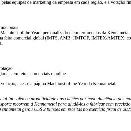
 pelas equipes de marketing da empresa em cada região, e a votação fina
omocionais
"Machinist of the Year" personalizado e em ferramentas da Kennametal
 uma feira comercial global (IMTS, AMB, JIMTOF, IMTEX/AMTEX, con
al
votação
nais em feiras comerciais e online
a votação, acesse a página
Machinist of the Year
da Kennametal.
l Inc. oferece produtividade aos clientes por meio da ciência dos mate
ansporte recorrem à Kennametal para ajudá-los a fabricar com precisão
ennametal gerou US$ 2 bilhões em receitas no exercício fiscal de 20