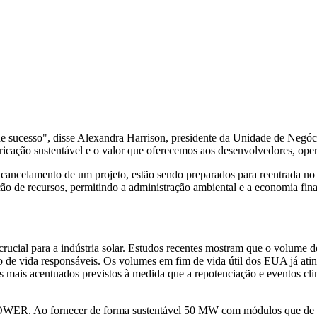
a de sucesso", disse Alexandra Harrison, presidente da Unidade de Ne
icação sustentável e o valor que oferecemos aos desenvolvedores, opera
o cancelamento de um projeto, estão sendo preparados para reentra
ção de recursos, permitindo a administração ambiental e a economia fin
para a indústria solar. Estudos recentes mostram que o volume de p
o de vida responsáveis. Os volumes em fim de vida útil dos EUA já ati
mais acentuados previstos à medida que a repotenciação e eventos cli
POWER. Ao fornecer de forma sustentável 50 MW com módulos que de