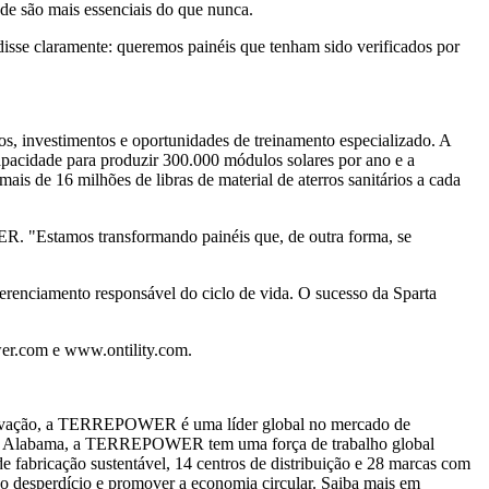
ade são mais essenciais do que nunca.
disse claramente: queremos painéis que tenham sido verificados por
, investimentos e oportunidades de treinamento especializado. A
apacidade para produzir 300.000 módulos solares por ano e a
is de 16 milhões de libras de material de aterros sanitários a cada
R. "Estamos transformando painéis que, de outra forma, se
erenciamento responsável do ciclo de vida. O sucesso da Sparta
er.com
e www.
ontility.com
.
ovação, a TERREPOWER é uma líder global no mercado de
hne, Alabama, a TERREPOWER tem uma força de trabalho global
 fabricação sustentável, 14 centros de distribuição e 28 marcas com
o desperdício e promover a economia circular. Saiba mais em