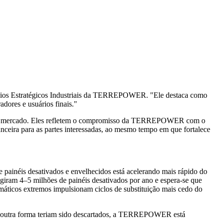
gócios Estratégicos Industriais da TERREPOWER. "Ele destaca como
dores e usuários finais."
da no mercado. Eles refletem o compromisso da TERREPOWER com o
anceira para as partes interessadas, ao mesmo tempo em que fortalece
ainéis desativados e envelhecidos está acelerando mais rápido do
ngiram 4–5 milhões de painéis desativados por ano e espera-se que
máticos extremos impulsionam ciclos de substituição mais cedo do
 outra forma teriam sido descartados, a TERREPOWER está