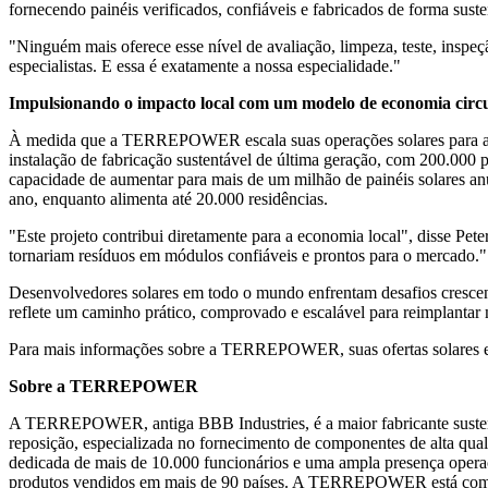
fornecendo painéis verificados, confiáveis e fabricados de forma sus
"Ninguém mais oferece esse nível de avaliação, limpeza, teste, inspe
especialistas. E essa é exatamente a nossa especialidade."
Impulsionando o impacto local com um modelo de economia circu
À medida que a TERREPOWER escala suas operações solares para atend
instalação de fabricação sustentável de última geração, com 200.000 
capacidade de aumentar para mais de um milhão de painéis solares anua
ano, enquanto alimenta até 20.000 residências.
"Este projeto contribui diretamente para a economia local", disse 
tornariam resíduos em módulos confiáveis e prontos para o mercado."
Desenvolvedores solares em todo o mundo enfrentam desafios crescent
reflete um caminho prático, comprovado e escalável para reimplantar 
Para mais informações sobre a TERREPOWER, suas ofertas solares e o
Sobre a TERREPOWER
A TERREPOWER, antiga BBB Industries, é a maior fabricante sus
reposição, especializada no fornecimento de componentes de alta q
dedicada de mais de 10.000 funcionários e uma ampla presença operaci
produtos vendidos em mais de 90 países. A TERREPOWER está comprome