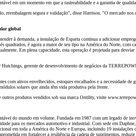
tentável em um momento em que a rastreabilidade e a garantia de qualid
ção, reembalagem segura e validação", disse Harrison. "O mercado nos 
lar global
er à demanda, a instalação de Esparta continua a adicionar empregos
pés quadrados, é agora a maior de seu tipo na América do Norte, com c
lmente. Em plena capacidade, esta operação é projetada para desviar ma
Peter Hutchings, gerente de desenvolvimento de negócios da TERREPOWE
es com ativos envelhecidos, estoques encalhados e a necessidade de g
módulos solares que ainda têm vida produtiva pela frente.
utros produtos vendidos sob sua marca Ontility, visite
www.terrepow
tentável do mundo em volume. Fundada em 1987 com um legado de in
ualidade para os mercados automotivo e industrial. Com sede em Dap
onal em toda a América do Norte e Europa, incluindo 19 instalações de
tida em fortalecer a resiliência da cadeia de suprimentos, reduzir 