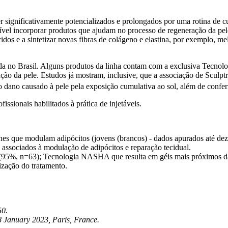
r significativamente potencializados e prolongados por uma rotina de 
ssível incorporar produtos que ajudam no processo de regeneração da pe
cidos e a sintetizar novas fibras de colágeno e elastina, por exemplo, m
ada no Brasil. Alguns produtos da linha contam com a exclusiva Tecno
ação da pele. Estudos já mostram, inclusive, que a associação de Sculp
do dano causado à pele pela exposição cumulativa ao sol, além de confer
ssionais habilitados à prática de injetáveis.
es que modulam adipócitos (jovens (brancos) - dados apurados até de
 associados à modulação de adipócitos e reparação tecidual.
T (95%, n=63); Tecnologia NASHA que resulta em géis mais próximos 
ização do tratamento.
50.
8 January 2023, Paris, France.