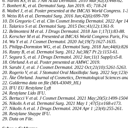
6. Narins RS, et al. J Am Acad Dermatol. 2010 Mar;62(3):448-62.
7. Bonhert K, et al. Dermatol Surg. Jan 2019. 45; 718-24
8. Waibel J, et al. Poster presented at the IMCAS World Congress. 1
9. Weiss RA et al.
Dermatol Surg. 2016 Jun;42(6):699-709
10. Di Gregorio C et al. Clin Cosmet Investig Dermatol. 2022 Apr 1
11. Talarico S et al. Dermatol Surg. 2015 Dec;41(12):1361-9.
12. Belmontesi M et al. J Drugs Dermatol.
2018 Jan 1;17(1):83-88.
13. Kerscher M et al. Presented at IMCAS World Congress Paris, Fr
14. Wu Y et al. J Cosmet Dermatol. 2020 Jul;19(7):1627-1635.
15. Philipp-Dormston WG, et al.
Dermatol Surg. 2018 Jun;44(6):82
16. Rzany B, et al. Dermatol Surg. 2012 Jul;38(7 Pt 2):1153-61.
17. Segura S, et al. J Drugs Dermatol.
2012 Jan;11(1 Suppl):s5-8.
18. Ohrlund A et al. Poster presented at AMWC 2019.
19. Sarubi J, et al. J Cosmet Dermatol. 2022 Oct;21(10):5261-5263.
20. Rogerio V, et al. J Stomatol Oral Maxillofac Surg. 2022 Sep;123(
21. Åke Öhrlund. Journal of Cosmetics, Dermatological Sciences and
22. Galderma data on file (MA-43049_HL)
23. IFU EU Restylane Lyft
24. Restylane Lido IFU.
25. Bertucci V et al. J Cosmet Dermatol. 2021 May;20(5):1499-1504
26. Nikolis A et al. Dermatol Surg. 2021 May 1 ;47(5):e168-e173.
27. Nikolis A et al. J Drugs Dermatol.
2024 Apr 1 ;23(4):255-261.
28. Restylane Shaype IFU.
29. Data on File.