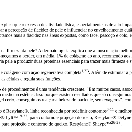
ca que o excesso de atividade física, especialmente as de alto impacto
 a percepção de flacidez de pele e influenciar no envelhecimento cut
otamos mais a flacidez nas áreas expostas, como face, pescoço e colo, e
a firmeza da pele? A dermatologista explica que a musculação melhora
 começamos a perder, em média, 1% de colágeno ao ano, recomendo aos m
ria pele a produzir duas proteínas essenciais para trazer mais firmeza e
1,2B
de colágeno com ação regenerativa completa
. Além de estimular a 
a as células e regula suas funções.
o de procedimentos é uma tendência crescente. "Em muitos casos, asso
na medicina estética. Isso porque existem resultados que só conseguimo
 gel certo, conseguimos realçar a beleza do paciente, sem exageros", c
9-11
do é
Restylane®
, linha reconhecida por redefinir contornos
e melhora
19-22
ane® Lyft™
; para contorno e projeção do rosto, Restylane® Defyne
26-28
e para projeção e contorno do queixo, Restylane® Shaype™
.