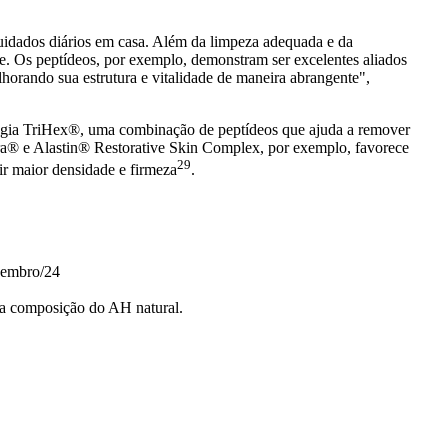
cuidados diários em casa. Além da limpeza adequada e da
le. Os peptídeos, por exemplo, demonstram ser excelentes aliados
elhorando sua estrutura e vitalidade de maneira abrangente",
logia TriHex®, uma combinação de peptídeos que ajuda a remover
tra® e
Alastin® Restorative Skin Complex
, por exemplo, favorece
29
ir maior densidade e firmeza
.
zembro/24
da composição do AH natural.