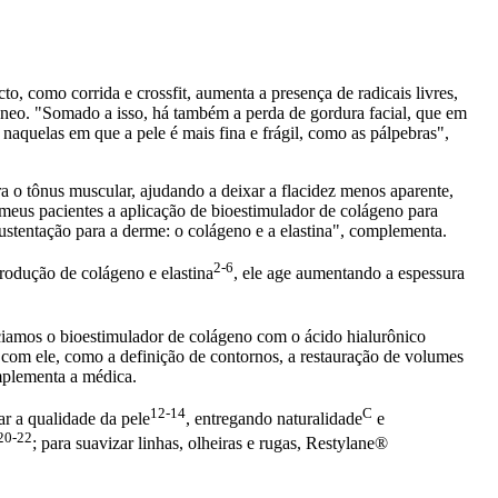
, como corrida e crossfit, aumenta a presença de radicais livres,
âneo. "Somado a isso, há também a perda de gordura facial, que em
 naquelas em que a pele é mais fina e frágil, como as pálpebras",
 o tônus muscular, ajudando a deixar a flacidez menos aparente,
eus pacientes a aplicação de bioestimulador de colágeno para
 sustentação para a derme: o colágeno e a elastina", complementa.
2-6
produção de colágeno e elastina
, ele age aumentando a espessura
ciamos o bioestimulador de colágeno com o ácido hialurônico
s com ele, como a definição de contornos, a restauração de volumes
omplementa a médica.
12-14
C
r a qualidade da pele
, entregando naturalidade
e
20-22
; para suavizar linhas, olheiras e rugas, Restylane®