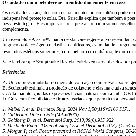
O cuidado com a pele deve ser mantido diariamente em casa
Os resultados alcançados com os tratamentos no consultório podem se
indispensável proteção solar, Dra. Priscilla explica que também é po
nessa estratégia. "Eles impulsionam a pele a 'limpar' resíduos envelhe
complementa.
Um exemplo é
Alastin®
, marca de skincare regenerativo recém-lanç
fragmentos de colágeno e elastina danificados, estimulando a regener
resultados estéticos superiores, com melhora em radiância, textura e 
Vale lembrar que Sculptra® e Restylane® devem ser aplicados por profi
Referências
A. Único bioestimulador do mercado com ação comprovada sobre gen
B. Sculptra® estimula a produção de colágeno e elastina e ativa genes
C. Alta manutenção das expressões faciais naturais com a linha OB
D. Géis com flexibilidade e firmeza variadas que permitem a personal
1. Waibel J, et al. Dermatol Surg. 2024 Nov 1;50(11S):S166-S171.
2. Galderma. Date on File (MA-60875).
3. Goldberg D, et al. Dermatol Surg. 2013;39(6):915-922.
4. Machado Filho CDS et al.
Surg Cosmet Dermatol 2013;5(4):345-
5. Morgan P, et al. Poster presented at IMCAS World Congress, 26-2