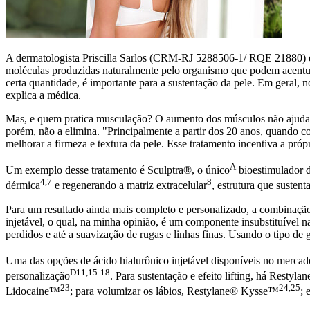
A dermatologista Priscilla Sarlos (CRM-RJ 5288506-1/ RQE 21880) expli
moléculas produzidas naturalmente pelo organismo que podem acentuar
certa quantidade, é importante para a sustentação da pele. Em geral, n
explica a médica.
Mas, e quem pratica musculação? O aumento dos músculos não ajuda n
porém, não a elimina. "Principalmente a partir dos 20 anos, quando
melhorar a firmeza e textura da pele. Esse tratamento incentiva a próp
A
Um exemplo desse tratamento é
Sculptra®
, o único
bioestimulador 
4,7
8
dérmica
e regenerando a matriz extracelular
, estrutura que sustent
Para um resultado ainda mais completo e personalizado, a combinaçã
injetável, o qual, na minha opinião, é um componente insubstituível 
perdidos e até a suavização de rugas e linhas finas. Usando o tipo de
Uma das opções de ácido hialurônico injetável disponíveis no merca
D11,15-18
personalização
. Para sustentação e efeito lifting, há Restyl
23
24,25
Lidocaine™
; para volumizar os lábios, Restylane® Kysse™
; 