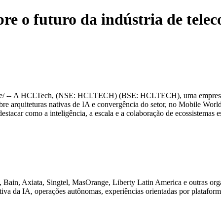
e o futuro da indústria de tele
/ -- A
HCLTech
, (NSE: HCLTECH) (BSE: HCLTECH), uma empresa líd
bre arquiteturas nativas de IA e convergência do setor, no Mobile Wor
 destacar como a inteligência, a escala e a colaboração de ecossistema
 Bain, Axiata, Singtel, MasOrange, Liberty Latin America e outras orga
tiva da IA, operações autônomas, experiências orientadas por plataform