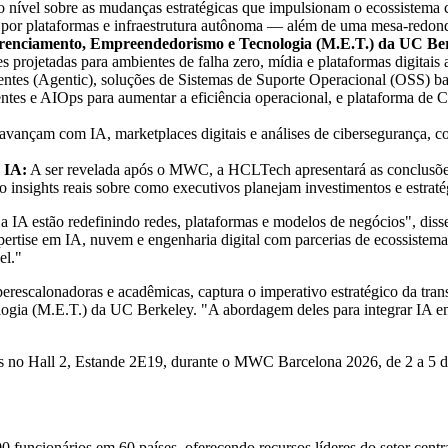
o nível sobre as mudanças estratégicas que impulsionam o ecossistem
dos por plataformas e infraestrutura autônoma — além de uma mesa-re
enciamento, Empreendedorismo e Tecnologia (M.E.T.) da UC Be
es projetadas para ambientes de falha zero, mídia e plataformas digitai
entes (Agentic), soluções de Sistemas de Suporte Operacional (OSS) b
entes e AIOps para aumentar a eficiência operacional, e plataforma d
ançam com IA, marketplaces digitais e análises de cibersegurança, com
 IA:
A ser revelada após o MWC, a HCLTech apresentará as conclusões
insights reais sobre como executivos planejam investimentos e estratégi
 IA estão redefinindo redes, plataformas e modelos de negócios", disse
tise em IA, nuvem e engenharia digital com parcerias de ecossistema, 
el."
scalonadoras e acadêmicas, captura o imperativo estratégico da trans
a (M.E.T.) da UC Berkeley. "A abordagem deles para integrar IA em i
hts no Hall 2, Estande 2E19, durante o MWC Barcelona 2026, de 2 a 5 d
 funcionários em 60 países, oferecendo recursos líderes do setor centr