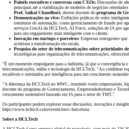
Painéis executivos e conversas com CXOs:
Discussões de alt
principais até a viabilização de modelos de negócios orienta
Prof. Saikat Chaudhuri
, diretor docente do
programa de Ger
Demonstrações ao vivo:
Exibições práticas de redes inteligent
estruturas de automação, como gerenciamento de fraude por ag
serviços GenAI da HCLTech,
AI Force
, soluções de IA por ag
para um engajamento mais inteligente com o cliente.
Inovação em startups e parceiros:
Empresas emergentes que av
aceleram a transformação em escala.
Pesquisa do setor de telecomunicações sobre prioridades de
tecnológicas para organizações de telecomunicações, oferecendo 
"É um momento empolgante para a indústria, já que a convergência e a
telecomunicações, mídia e tecnologia da HCLTech. "Ao combinar exper
escaláveis e orientados por inteligência para um crescimento sustentáv
"A liderança da HCLTech no MWC, reunindo vozes empresariais, hipere
docente do programa de Gerenciamento, Empreendedorismo e Tecnologi
crescimento sustentável baseado em IA para o setor de TMT."
Os participantes podem explorar essas discussões, inovações e insig
https://www.hcltech.com/events/mwc-barcelona
Sobre a HCLTech
A
HCLTech
é uma empresa global de tecnologia, com mais de 226.300