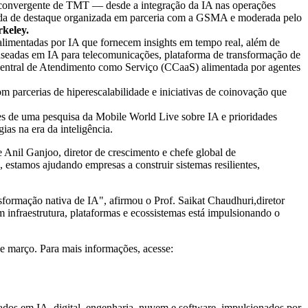
a convergente de TMT — desde a integração da IA nas operações
donda de destaque organizada em parceria com a GSMA e moderada pelo
rkeley
.
s alimentadas por IA que fornecem insights em tempo real, além de
aseadas em IA para telecomunicações, plataforma de transformação de
e Central de Atendimento como Serviço (CCaaS) alimentada por agentes
 parcerias de hiperescalabilidade e iniciativas de coinovação que
 de uma pesquisa da Mobile World Live sobre IA e prioridades
as na era da inteligência.
 Anil Ganjoo, diretor de crescimento e chefe global de
estamos ajudando empresas a construir sistemas resilientes,
formação nativa de IA", afirmou o Prof. Saikat Chaudhuri,diretor
nfraestrutura, plataformas e ecossistemas está impulsionando o
e março. Para mais informações, acesse:
ados em IA, digital, engenharia, nuvem e software, impulsionados por