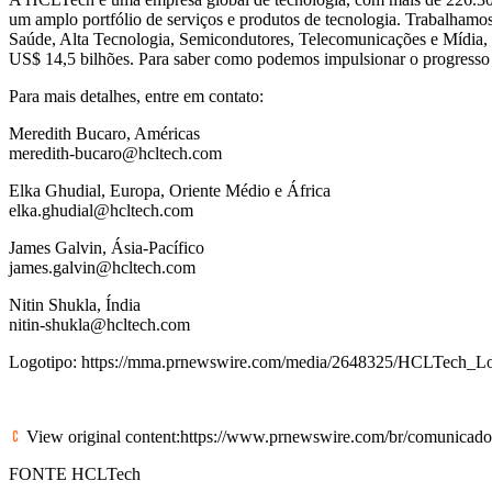
um amplo portfólio de serviços e produtos de tecnologia. Trabalhamos 
Saúde, Alta Tecnologia, Semicondutores, Telecomunicações e Mídia, 
US$ 14,5 bilhões. Para saber como podemos impulsionar o progresso
Para mais detalhes, entre em contato:
Meredith Bucaro, Américas
meredith-bucaro@hcltech.com
Elka Ghudial, Europa, Oriente Médio e África
elka.ghudial@hcltech.com
James Galvin, Ásia-Pacífico
james.galvin@hcltech.com
Nitin Shukla, Índia
nitin-shukla@hcltech.com
Logotipo:
https://mma.prnewswire.com/media/2648325/HCLTech_Lo
View original content:
https://www.prnewswire.com/br/comunicados-
FONTE HCLTech