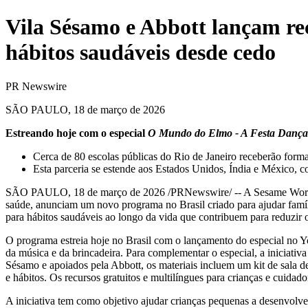
Vila Sésamo e Abbott lançam rec
hábitos saudáveis desde cedo
PR Newswire
SÃO PAULO, 18 de março de 2026
Estreando hoje com o especial
O Mundo do Elmo - A Festa Dança
Cerca de 80 escolas públicas do Rio de Janeiro receberão forma
Esta parceria se estende aos Estados Unidos, Índia e México, c
SÃO PAULO
,
18 de março de 2026
/PRNewswire/ -- A Sesame Worksh
saúde, anunciam um novo programa no Brasil criado para ajudar famíl
para hábitos saudáveis ao longo da vida que contribuem para reduzir o
O programa estreia hoje no Brasil com o lançamento do especial no
da música e da brincadeira. Para complementar o especial, a iniciativ
Sésamo e apoiados pela Abbott, os materiais incluem um kit de sala d
e hábitos. Os recursos gratuitos e multilíngues para crianças e cuidad
A iniciativa tem como objetivo ajudar crianças pequenas a desenvolver