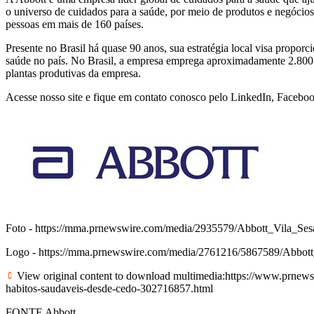
o universo de cuidados para a saúde, por meio de produtos e negócios
pessoas em mais de 160 países.
Presente no Brasil há quase 90 anos, sua estratégia local visa propo
saúde no país. No Brasil, a empresa emprega aproximadamente 2.800 c
plantas produtivas da empresa.
Acesse nosso
site
e fique em contato conosco pelo
LinkedIn
,
Facebo
Foto -
https://mma.prnewswire.com/media/2935579/Abbott_Vila_Ses
Logo -
https://mma.prnewswire.com/media/2761216/5867589/Abbo
View original content to download multimedia:
https://www.prnewsw
habitos-saudaveis-desde-cedo-302716857.html
FONTE Abbott