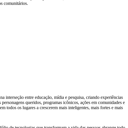
os comunitários.
 interseção entre educação, mídia e pesquisa, criando experiências
s personagens queridos, programas icônicos, ações em comunidades e
m todos os lugares a crescerem mais inteligentes, mais fortes e mais
tfólio de tecnologias que transformam a vida das pessoas abrange todo