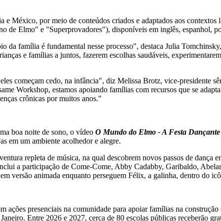
a e México, por meio de conteúdos criados e adaptados aos contextos loc
no de Elmo" e "Superprovadores"), disponíveis em inglês, espanhol, po
io da família é fundamental nesse processo", destaca Julia Tomchinsk
 crianças e famílias a juntos, fazerem escolhas saudáveis, experimenta
eles começam cedo, na infância", diz Melissa Brotz, vice-presidente s
same Workshop, estamos apoiando famílias com recursos que se adaptam 
enças crônicas por muitos anos."
 uma boa noite de sono, o vídeo
O Mundo do Elmo - A Festa Dançante
vas em um ambiente acolhedor e alegre.
entura repleta de música, na qual descobrem novos passos de dança e
inclui a participação de Come-Come, Abby Cadabby, Garibaldo, Abelard
 em versão animada enquanto perseguem Félix, a galinha, dentro do ic
ções presenciais na comunidade para apoiar famílias na construção de 
Janeiro. Entre 2026 e 2027, cerca de 80 escolas públicas receberão grat