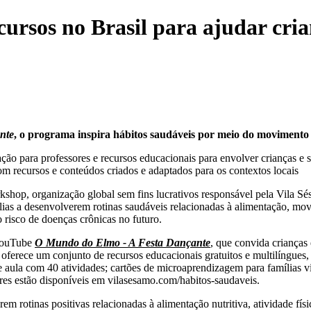
ursos no Brasil para ajudar cria
nte
, o programa inspira hábitos saudáveis por meio do movimento 
ção para professores e recursos educacionais para envolver crianças e
om recursos e conteúdos criados e adaptados para os contextos locais
op, organização global sem fins lucrativos responsável pela Vila S
ias a desenvolverem rotinas saudáveis relacionadas à alimentação, mov
 risco de doenças crônicas no futuro.
 YouTube
O Mundo do Elmo - A Festa Dançante
, que convida crianças
a oferece um conjunto de recursos educacionais gratuitos e multilíngue
e aula com 40 atividades; cartões de microaprendizagem para famílias v
ores estão disponíveis em
vilasesamo.com/habitos-saudaveis
.
em rotinas positivas relacionadas à alimentação nutritiva, atividade fí