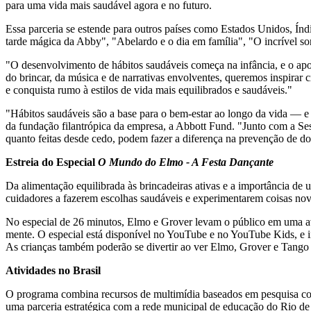
para uma vida mais saudável agora e no futuro.
Essa parceria se estende para outros países como Estados Unidos, Índi
tarde mágica da Abby", "Abelardo e o dia em família", "O incrível so
"O desenvolvimento de hábitos saudáveis começa na infância, e o apo
do brincar, da música e de narrativas envolventes, queremos inspirar
e conquista rumo à estilos de vida mais equilibrados e saudáveis."
"Hábitos saudáveis são a base para o bem-estar ao longo da vida — e 
da fundação filantrópica da empresa, a Abbott Fund. "Junto com a Se
quanto feitas desde cedo, podem fazer a diferença na prevenção de do
Estreia do Especial
O Mundo do Elmo - A Festa Dançante
Da alimentação equilibrada às brincadeiras ativas e a importância de
cuidadores a fazerem escolhas saudáveis e experimentarem coisas no
No especial de 26 minutos, Elmo e Grover levam o público em uma av
mente. O especial está disponível no YouTube e no YouTube Kids, e 
As crianças também poderão se divertir ao ver Elmo, Grover e Tango
Atividades no Brasil
O programa combina recursos de multimídia baseados em pesquisa com a
uma parceria estratégica com a rede municipal de educação do Rio de 