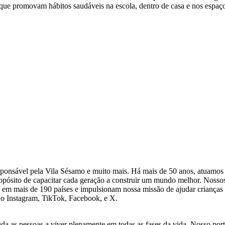
s que promovam hábitos saudáveis na escola, dentro de casa e nos espaç
onsável pela Vila Sésamo e muito mais. Há mais de 50 anos, atuamos na
pósito de capacitar cada geração a construir um mundo melhor. Nosso
 em mais de 190 países e impulsionam nossa missão de ajudar crianças e
no
Instagram
,
TikTok
,
Facebook
, e
X
.
da as pessoas a viver plenamente em todas as fases da vida. Nosso por