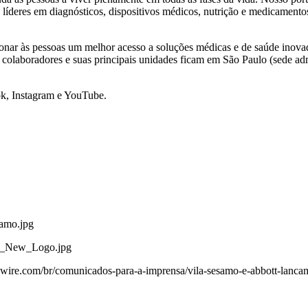
 líderes em diagnósticos, dispositivos médicos, nutrição e medicament
rcionar às pessoas um melhor acesso a soluções médicas e de saúde inov
olaboradores e suas principais unidades ficam em São Paulo (sede admi
ok
,
Instagram
e
YouTube
.
amo.jpg
tt_New_Logo.jpg
ire.com/br/comunicados-para-a-imprensa/vila-sesamo-e-abbott-lancam-