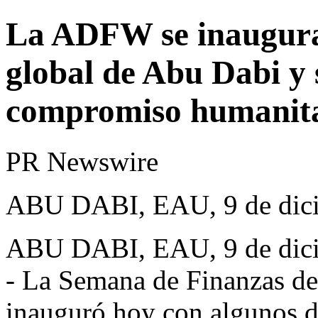
La ADFW se inaugura
global de Abu Dabi y
compromiso humanit
PR Newswire
ABU DABI, EAU, 9 de dici
ABU DABI
, EAU
,
9 de di
- La Semana de Finanzas d
inauguró hoy con algunos de