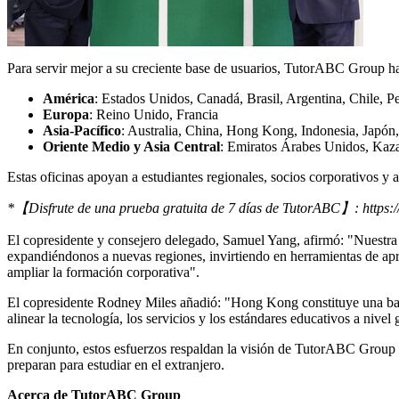
Para servir mejor a su creciente base de usuarios, TutorABC Group ha 
América
: Estados Unidos, Canadá, Brasil,
Argentina
,
Chile
, P
Europa
: Reino Unido, Francia
Asia-Pacífico
:
Australia
,
China
,
Hong Kong
,
Indonesia
, Japón
Oriente Medio
y Asia Central
: Emiratos Árabes Unidos, Kaza
Estas oficinas apoyan a estudiantes regionales, socios corporativos y a
*
【
Disfrute de una prueba gratuita de 7 días de TutorABC
】
:
https
El copresidente y consejero delegado,
Samuel Yang
, afirmó: "Nuestra
expandiéndonos a nuevas regiones, invirtiendo en herramientas de apren
ampliar la formación corporativa".
El copresidente
Rodney Miles
añadió: "
Hong Kong
constituye una ba
alinear la tecnología, los servicios y los estándares educativos a nivel 
En conjunto, estos esfuerzos respaldan la visión de TutorABC Group de
preparan para estudiar en el extranjero.
Acerca de TutorABC Group