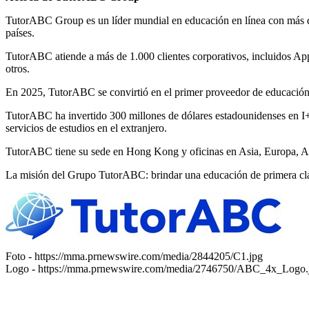
TutorABC Group es un líder mundial en educación en línea con más de
países.
TutorABC atiende a más de 1.000 clientes corporativos, incluidos A
otros.
En 2025, TutorABC se convirtió en el primer proveedor de educación
TutorABC ha invertido 300 millones de dólares estadounidenses en I+D
servicios de estudios en el extranjero.
TutorABC tiene su sede en
Hong Kong
y oficinas en
Asia
, Europa, 
La misión del Grupo TutorABC: brindar una educación de primera clas
Foto -
https://mma.prnewswire.com/media/2844205/C1.jpg
Logo -
https://mma.prnewswire.com/media/2746750/ABC_4x_Logo.