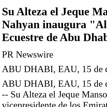
Su Alteza el Jeque M
Nahyan inaugura "Al 
Ecuestre de Abu Dha
PR Newswire
ABU DHABI, EAU, 15 de d
ABU DHABI
, EAU
,
15 de 
--
Su Alteza
el Jeque Manso
vicepresidente de los Emir