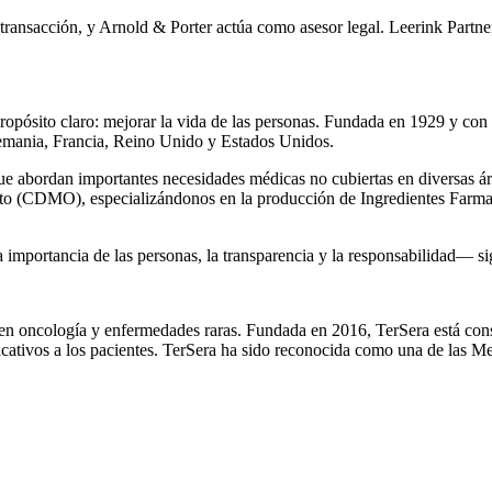
transacción, y Arnold & Porter actúa como asesor legal. Leerink Partne
propósito claro: mejorar la vida de las personas. Fundada en 1929 y c
 Alemania, Francia, Reino Unido y Estados Unidos.
ue abordan importantes necesidades médicas no cubiertas en diversas á
ato (CDMO), especializándonos en la producción de Ingredientes Farmac
ortancia de las personas, la transparencia y la responsabilidad— sig
en oncología y enfermedades raras. Fundada en 2016, TerSera está const
ficativos a los pacientes. TerSera ha sido reconocida como una de las 