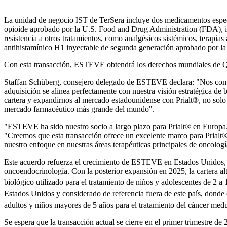
La unidad de negocio IST de TerSera incluye dos medicamentos especial
opioide aprobado por la U.S. Food and Drug Administration (FDA), indi
resistencia a otros tratamientos, como analgésicos sistémicos, terapi
antihistamínico H1 inyectable de segunda generación aprobado por la F
Con esta transacción, ESTEVE obtendrá los derechos mundiales de Quzy
Staffan Schüberg, consejero delegado de ESTEVE declara: "Nos compl
adquisición se alinea perfectamente con nuestra visión estratégica de
cartera y expandirnos al mercado estadounidense con Prialt®, no solo
mercado farmacéutico más grande del mundo".
"ESTEVE ha sido nuestro socio a largo plazo para Prialt® en Europa. 
"Creemos que esta transacción ofrece un excelente marco para Prialt®
nuestro enfoque en nuestras áreas terapéuticas principales de oncolog
Este acuerdo refuerza el crecimiento de ESTEVE en Estados Unidos, in
oncoendocrinología. Con la posterior expansión en 2025, la cartera a
biológico utilizado para el tratamiento de niños y adolescentes de 2 a 1
Estados Unidos y considerado de referencia fuera de este país, donde 
adultos y niños mayores de 5 años para el tratamiento del cáncer medu
Se espera que la transacción actual se cierre en el primer trimestre de 