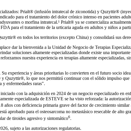
izados: Prialt® (infusión intratecal de ziconotida) y Quzyttir® (inyecc
cado para el tratamiento del dolor crónico intenso en pacientes adultos
as adyuvantes o morfina intratecal.¹ Prialt® ya se comercializa actualm
DA para el tratamiento de la urticaria aguda en adultos y niños a partir
ttir® en todos los territorios (excepto China) y consolidará sus dere
ace dar la bienvenida a la Unidad de Negocio de Terapias Especializ
 brindar soluciones altamente especializadas donde existe una important
 reforzamos nuestra experiencia en terapias altamente especializadas, 
Su experiencia y áreas prioritarias lo convierten en el futuro socio i
 y Quzyttir®, lo que nos permitirá continuar con el sólido impulso qu
ía y enfermedades raras".
iciado con la adquisición en 2024 de un negocio especializado en enfer
ltamente especializada de ESTEVE se ha visto reforzada: la autorizaci
8 años con deficiencia primaria grave del factor de crecimiento similar a
está aprobado para el osteosarcoma no metastásico resecable de alto gr
6
lar de tiroides agresivo y sintomático
.
2026, sujeto a las autorizaciones regulatorias.