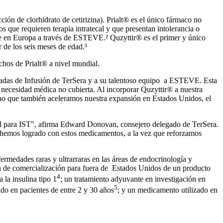
ión de clorhidrato de cetirizina). Prialt® es el único fármaco no
 que requieren terapia intratecal y que presentan intolerancia o
ente en Europa a través de ESTEVE.² Quzyttir® es el primer y único
 de los seis meses de edad.³
chos de Prialt® a nivel mundial.
adas de Infusión de TerSera y a su talentoso equipo a ESTEVE. Esta
e necesidad médica no cubierta. Al incorporar Quzyttir® a nuestra
sino que también aceleramos nuestra expansión en Estados Unidos, el
deal para IST", afirma Edward Donovan, consejero delegado de TerSera.
e hemos logrado con estos medicamentos, a la vez que reforzamos
medades raras y ultrarraras en las áreas de endocrinología y
ón de comercialización para fuera de Estados Unidos de un producto
4
 la insulina tipo 1
; un tratamiento adyuvante en investigación en
5
ado en pacientes de entre 2 y 30 años
; y un medicamento utilizado en