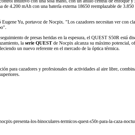
control intuitivo con una sola mano, con un anillo central de enfoque y
rna de 4.200 mAh con una batería externa 18650 reemplazable de 3.850 
claró Eugene Yu, portavoz de Nocpix. "Los cazadores necesitan ver con 
po".
l seguimiento de presas heridas en la espesura, el QUEST S50R está dis
anzamiento, la
serie QUEST
de Nocpix alcanza su máximo potencial, ofr
bleciendo un nuevo referente en el mercado de la óptica térmica.
ción para cazadores y profesionales de actividades al aire libre, comb
superiores.
ocpix-presenta-los-binoculares-termicos-quest-s50r-para-la-caza-noct