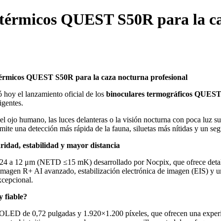
s térmicos QUEST S50R para la ca
 térmicos QUEST S50R para la caza nocturna profesional
 hoy el lanzamiento oficial de los
binoculares termográficos QUES
igentes.
 ojo humano, las luces delanteras o la visión nocturna con poca luz sue
rmite una detección más rápida de la fauna, siluetas más nítidas y un se
ridad, estabilidad y mayor distancia
 a 12 μm (NETD ≤15 mK) desarrollado por Nocpix, que ofrece detalles 
magen R+ AI avanzado, estabilización electrónica de imagen (EIS) y 
xcepcional.
 fiable?
ED de 0,72 pulgadas y 1.920×1.200 píxeles, que ofrecen una experienc