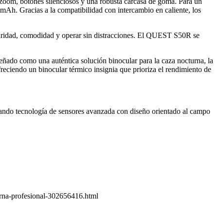
 zoom, botones silenciosos y una robusta carcasa de goma. Para un
mAh. Gracias a la compatibilidad con intercambio en caliente, los
claridad, comodidad y operar sin distracciones. El QUEST S50R se
eñado como una auténtica solución binocular para la caza nocturna, la
eciendo un binocular térmico insignia que prioriza el rendimiento de
inando tecnología de sensores avanzada con diseño orientado al campo
urna-profesional-302656416.html