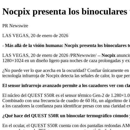
Nocpix presenta los binoculare
PR Newswire
LAS VEGAS, 20 de enero de 2026
-
Más allá de la visión humana: Nocpix presenta los binoculares
LAS VEGAS
,
20 de enero de 2026
/PRNewswire/ --
Nocpix
anunció
1280×1024 en un diseño ligero para noches de caza prolongadas y ex
¿No puede ver lo que acecha en la oscuridad? Confiar únicamente en el
tecnología infrarroja de Nocpix detecta las señales de calor, lo que pe
El sensor infrarrojo avanzado permite a los cazadores ver con cla
El núcleo del QUEST S50R es el sensor térmico Gen-2 de 1.280×1.024
Combinado con una frecuencia de cuadro de 60 Hz, un algoritmo de i
a los cazadores la confianza para identificar presas con una claridad e
¿Qué hace del QUEST S50R un binocular termográfico cómodo y
En el ocular, el QUEST S50R cuenta con dos pantallas redondas AMOL