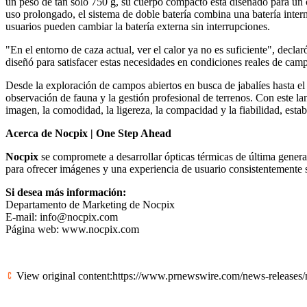
un peso de tan solo 750 g, su cuerpo compacto está diseñado para un 
uso prolongado, el sistema de doble batería combina una batería inte
usuarios pueden cambiar la batería externa sin interrupciones.
"En el entorno de caza actual, ver el calor ya no es suficiente", de
diseñó para satisfacer estas necesidades en condiciones reales de cam
Desde la exploración de campos abiertos en busca de jabalíes hasta e
observación de fauna y la gestión profesional de terrenos. Con este l
imagen, la comodidad, la ligereza, la compacidad y la fiabilidad, esta
Acerca de Nocpix | One Step Ahead
Nocpix
se compromete a desarrollar ópticas térmicas de última genera
para ofrecer imágenes y una experiencia de usuario consistentemente 
Si desea más información:
Departamento de Marketing de Nocpix
E-mail:
info@nocpix.com
Página web:
www.nocpix.com
View original content:
https://www.prnewswire.com/news-releases/n