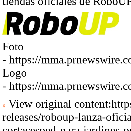
tiendas oficiales de RoboU
Foto
-
https://mma.prnewswire.
Logo
-
https://mma.prnewswire
View original content:
htt
releases/roboup-lanza-ofici
cortacesped-para-jardines