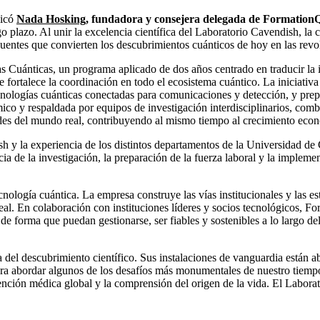
licó
Nada Hosking
,
fundadora y consejera delegada de Formation
o plazo. Al unir la excelencia científica del Laboratorio Cavendish, la
puentes que convierten los descubrimientos cuánticos de hoy en las rev
as Cuánticas, un programa aplicado de dos años centrado en traducir la i
e fortalece la coordinación en todo el ecosistema cuántico. La iniciativa s
cnologías cuánticas conectadas para comunicaciones y detección, y prepar
ico y respaldada por equipos de investigación interdisciplinarios, comb
dades del mundo real, contribuyendo al mismo tiempo al crecimiento econ
h y la experiencia de los distintos departamentos de la Universidad de
ia de la investigación, la preparación de la fuerza laboral y la impleme
cnología cuántica. La empresa construye las vías institucionales y las e
real. En colaboración con instituciones líderes y socios tecnológicos, 
de forma que puedan gestionarse, ser fiables y sostenibles a lo largo de
el descubrimiento científico. Sus instalaciones de vanguardia están abie
ara abordar algunos de los desafíos más monumentales de nuestro tiempo,
ención médica global y la comprensión del origen de la vida. El Laborat