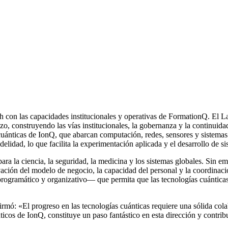
h con las capacidades institucionales y operativas de FormationQ. El L
o, construyendo las vías institucionales, la gobernanza y la continuida
cuánticas de IonQ, que abarcan computación, redes, sensores y sistemas
delidad, lo que facilita la experimentación aplicada y el desarrollo de 
a la ciencia, la seguridad, la medicina y los sistemas globales. Sin em
novación del modelo de negocio, la capacidad del personal y la coordina
programático y organizativo— que permita que las tecnologías cuánticas 
firmó: «El progreso en las tecnologías cuánticas requiere una sólida cola
icos de IonQ, constituye un paso fantástico en esta dirección y contribu