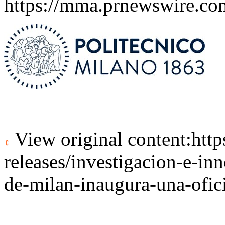
https://mma.prnewswire.c
View original content:
htt
releases/investigacion-e-in
de-milan-inaugura-una-ofi