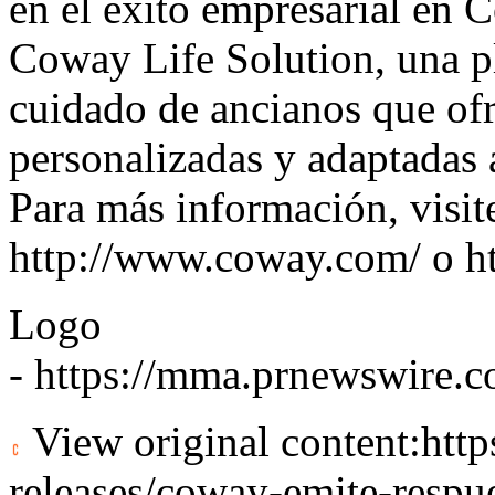
en el éxito empresarial en 
Coway Life Solution, una p
cuidado de ancianos que of
personalizadas y adaptadas a 
Para más información, visit
http://www.coway.com/
o
h
Logo
-
https://mma.prnewswire.
View original content:
htt
releases/coway-emite-respue