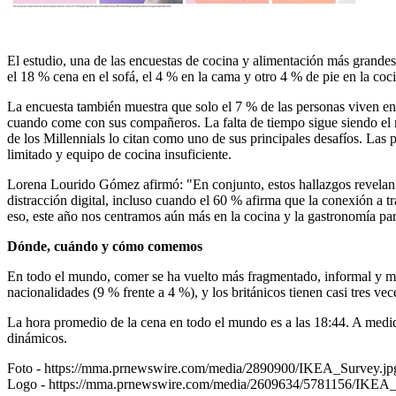
El estudio, una de las encuestas de cocina y alimentación más grandes
el 18 % cena en el sofá, el 4 % en la cama y otro 4 % de pie en la co
La encuesta también muestra que solo el 7 % de las personas viven en 
cuando come con sus compañeros. La falta de tiempo sigue siendo el 
de los Millennials lo citan como uno de sus principales desafíos. La
limitado y equipo de cocina insuficiente.
Lorena Lourido Gómez afirmó: "En conjunto, estos hallazgos revelan c
distracción digital, incluso cuando el 60 % afirma que la conexión a t
eso, este año nos centramos aún más en la cocina y la gastronomía par
Dónde, cuándo y cómo comemos
En todo el mundo, comer se ha vuelto más fragmentado, informal y mó
nacionalidades (9 % frente a 4 %), y los británicos tienen casi tres 
La hora promedio de la cena en todo el mundo es a las 18:44. A medid
dinámicos.
Foto -
https://mma.prnewswire.com/media/2890900/IKEA_Survey.jp
Logo -
https://mma.prnewswire.com/media/2609634/5781156/IKEA