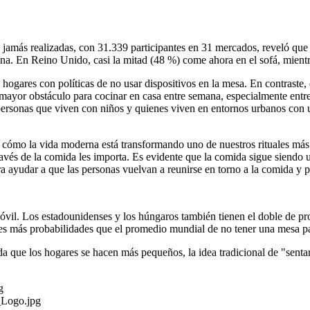
 jamás realizadas, con 31.339 participantes en 31 mercados, reveló que
cina. En Reino Unido, casi la mitad (48 %) come ahora en el sofá, mientr
hogares con políticas de no usar dispositivos en la mesa. En contraste,
mayor obstáculo para cocinar en casa entre semana, especialmente entr
s personas que viven con niños y quienes viven en entornos urbanos con
ómo la vida moderna está transformando uno de nuestros rituales más h
ravés de la comida les importa. Es evidente que la comida sigue siendo u
a ayudar a que las personas vuelvan a reunirse en torno a la comida y pa
vil. Los estadounidenses y los húngaros también tienen el doble de p
veces más probabilidades que el promedio mundial de no tener una mesa p
a que los hogares se hacen más pequeños, la idea tradicional de "senta
g
_Logo.jpg