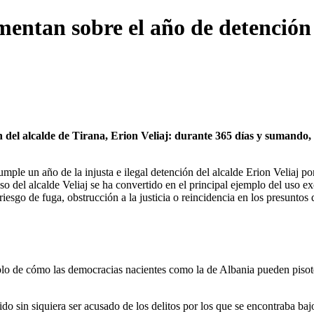
ntan sobre el año de detención 
el alcalde de Tirana, Erion Veliaj: durante 365 días y sumando, el
ple un año de la injusta e ilegal detención del alcalde Erion Veliaj po
del alcalde Veliaj se ha convertido en el principal ejemplo del uso exc
iesgo de fuga, obstrucción a la justicia o reincidencia en los presuntos d
plo de cómo las democracias nacientes como la de Albania pueden pisote
ido sin siquiera ser acusado de los delitos por los que se encontraba baj