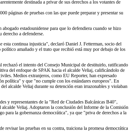
arentemente destinada a privar de sus derechos a los votantes de
.000 páginas de pruebas con las que puede preparar y presentar su
 un abogado estadounidense para que lo defendiera cuando se hizo
su derecho a defenderse.
esta continua injusticia", declaró Daniel J. Fetterman, socio del
io político amañado y el trato que recibió está muy por debajo de los
 rechazó el intento del Consejo Municipal de destituirlo, ratificando
iva del enfoque de SPAK hacia el alcalde Veliaj, calificándolo de
 civiles. Medios extranjeros, como EU Reporter, han expresado
ión política" y que "no cumple con los estándares europeos". En
el alcalde Veliaj durante su detención eran irrazonables y violaban
aldes y representantes de la "Red de Ciudades Balcánicas B40",
el alcalde Veliaj. Adoptaron la conclusión del Informe de la Comisión
esgo para la gobernanza democrática", ya que "priva de derechos a la
e revisar las pruebas en su contra, traiciona la promesa democrática