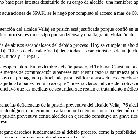
 base para intentar destituirlo de su cargo de alcalde, una maniobra ap
las acusaciones de SPAK, se le negó por completo el acceso a más de 60
ención del alcalde Veliaj en prisión está justificada porque confió en
ido proceso; es un castigo por su defensa y una flagrante violación de 
ada de abusos escandalosos del debido proceso. Hoy se cumple un año de 
j. "El caso del alcalde Veliaj tiene todas las características de un juic
os Unidos y Europa".
sa desapercibido. En noviembre del año pasado, el Tribunal Constitucional
 medios de comunicación albaneses han identificado la naturaleza punit
 basa en propaganda patrocinada para justificar abusos de los derechos
a judicial albanés" en un caso que "muestra claros indicios de motivac
oncluyó que las medidas de seguridad que regían el tratamiento médico d
te las deficiencias de la prisión preventiva del alcalde Veliaj. 76 alc
tro ideológico, emitieron una carta conjunta denunciando la detención d
 prisión preventiva contra alcaldes en ejercicio constituye un grave ri
ceso".
negarle derechos fundamentales al debido proceso, como la posibilidad d
n peligro sus objetivos de adhesión a la UE.