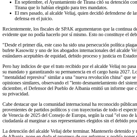
En septiembre, el Ayuntamiento de Tirana citó su detención como
Tirana que lo habían elegido para tres mandatos.
El mes pasado, al alcalde Veliaj, quien decidió defenderse de 
defensa en el juicio.
Recientemente, los fiscales de SPAK argumentaron que la continua det
evidente que no podía hacerlo por sí mismo. Esto no constituye el deb
"Desde el primer día, este caso ha sido una persecución política plag
bufete Kasowitz y uno de los abogados internacionales del alcalde Velia
estándares aceptables de equidad, debido proceso y justicia en Estad
Pero hay indicios de que el trato recibido por el alcalde Veliaj no pa
su mandato y garantizando su permanencia en el cargo hasta 2027. Los
"mentalidad represiva" similar a una "nueva revolución china" que se
opiniones similares, observando el "lento desmantelamiento del sistem
diciembre, el Defensor del Pueblo de Albania emitió un informe que c
su privacidad.
Cabe destacar que la comunidad internacional ha reconocido públicamen
provenientes de partidos políticos y con trayectorias de todo el espec
de Venecia de 2025 del Consejo de Europa, según la cual "el uso de la
ciudadanía al marginar a sus representantes elegidos sin el debido pro
La detención del alcalde Veliaj debe terminar. Mantenerlo detenido y 
de Albania, pone en duda el progreso de sus reformas y podría poner e