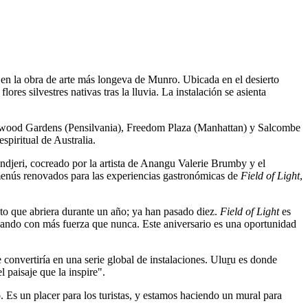
 en la obra de arte más longeva de
Munro
. Ubicada en el desierto
res silvestres nativas tras la lluvia. La instalación se asienta
ngwood Gardens (Pensilvania), Freedom Plaza (Manhattan) y Salcombe
spiritual de Australia.
jeri, cocreado por la artista de Anangu Valerie Brumby y el
y menús renovados para las experiencias gastronómicas de
Field of Light
,
o que abriera durante un año; ya han pasado diez.
Field of Light
es
llando con más fuerza que nunca. Este aniversario es una oportunidad
convertiría en una serie global de instalaciones. Uluṟu es donde
l paisaje que la inspire".
o. Es un placer para los turistas, y estamos haciendo un mural para