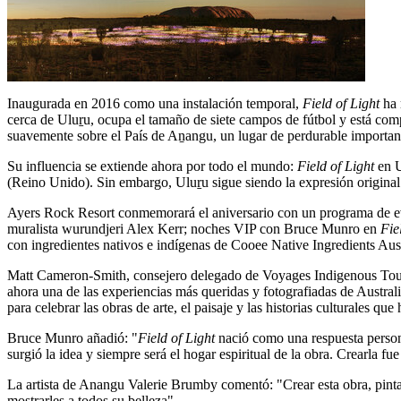
Inaugurada en 2016 como una instalación temporal,
Field of Light
ha 
cerca de Uluṟu, ocupa el tamaño de siete campos de fútbol y está compues
suavemente sobre el País de Aṉangu, un lugar de perdurable importanc
Su influencia se extiende ahora por todo el mundo:
Field of Light
en U
(Reino Unido). Sin embargo, Uluṟu sigue siendo la expresión original 
Ayers Rock Resort
conmemorará el aniversario con un programa de ev
muralista wurundjeri Alex Kerr; noches VIP con Bruce Munro en
Fie
con ingredientes nativos e indígenas de Cooee Native Ingredients Aust
Matt Cameron-Smith, consejero delegado de Voyages Indigenous Touris
ahora una de las experiencias más queridas y fotografiadas de Austral
para celebrar las obras de arte, el paisaje y las historias culturales que
Bruce Munro añadió: "
Field of Light
nació como una respuesta persona
surgió la idea y siempre será el hogar espiritual de la obra. Crearla fue
La artista de Anangu Valerie Brumby comentó: "Crear esta obra, pintar
mostrarles a todos su belleza".