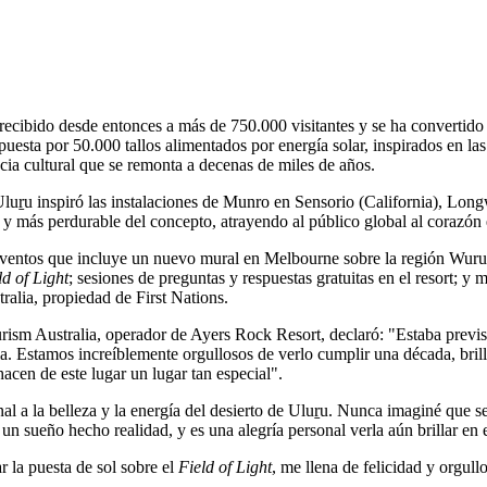
recibido desde entonces a más de 750.000 visitantes y se ha convertido
ta por 50.000 tallos alimentados por energía solar, inspirados en las flo
ia cultural que se remonta a decenas de miles de años.
luṟu inspiró las instalaciones de Munro en Sensorio (California), Lo
y más perdurable del concepto, atrayendo al público global al corazón e
entos que incluye un nuevo mural en Melbourne sobre la región Wurund
ld of Light
; sesiones de preguntas y respuestas gratuitas en el resort; 
ralia, propiedad de First Nations.
m Australia, operador de Ayers Rock Resort, declaró: "Estaba previst
ia. Estamos increíblemente orgullosos de verlo cumplir una década, bri
 hacen de este lugar un lugar tan especial".
l a la belleza y la energía del desierto de Uluṟu. Nunca imaginé que se 
 un sueño hecho realidad, y es una alegría personal verla aún brillar en e
 la puesta de sol sobre el
Field of Light
, me llena de felicidad y orgull