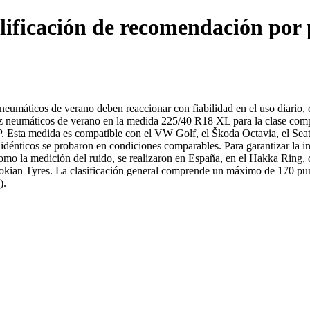
alificación de recomendación po
máticos de verano deben reaccionar con fiabilidad en el uso diario, con 
z neumáticos de verano en la medida 225/40 R18 XL para la clase com
sta medida es compatible con el VW Golf, el Škoda Octavia, el Seat L
dénticos se probaron en condiciones comparables. Para garantizar la in
omo la medición del ruido, se realizaron en España, en el Hakka Ring, c
 Nokian Tyres. La clasificación general comprende un máximo de 170 pu
).