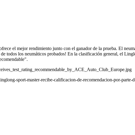
rece el mejor rendimiento junto con el ganador de la prueba. El neumá
 de todos los neumáticos probados! En la clasificación general, el Lin
"recomendable".
eceives_test_rating_recommendable_by_ACE_Auto_Club_Europe.jpg
inglong-sport-master-recibe-calificacion-de-recomendacion-por-parte