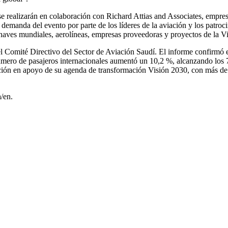
realizarán en colaboración con Richard Attias and Associates, empres
la demanda del evento por parte de los líderes de la aviación y los patroc
ronaves mundiales, aerolíneas, empresas proveedoras y proyectos de la V
Comité Directivo del Sector de Aviación Saudí. El informe confirmó el
mero de pasajeros internacionales aumentó un 10,2 %, alcanzando los 76 
ción en apoyo de su agenda de transformación Visión 2030, con más de 
a/en
.