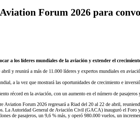
Aviation Forum 2026 para convoca
car a los líderes mundiales de la aviación y extender el crecimient
bril y reunirá a más de 11.000 líderes y expertos mundiales en aviación
dial, a la vez que mostrará las oportunidades de crecimiento e inversió
miento récord en la aviación, con un aumento en el número de pasajeros
 Aviation Forum 2026 regresará a Riad del 20 al 22 de abril, reuniendo
rtos. La Autoridad General de Aviación Civil (GACA) inauguró el Foro y
llones de pasajeros, un 9,6 % más, y operó 980.000 vuelos, un increm