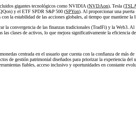
incluidos gigantes tecnológicos como NVIDIA (
NVDAon
), Tesla (
TSL
(QQQon) y el ETF SPDR S&P 500 (
SPYon
). Al proporcionar una puerta
 con la estabilidad de las acciones globales, al tiempo que mantiene la li
ar la convergencia de las finanzas tradicionales (TradFi) y la Web3. Al
las clases de activos, lo que mejora significativamente la eficiencia del
onedas centrada en el usuario que cuenta con la confianza de más de 
tos de gestión patrimonial diseñados para priorizar la experiencia del 
mientas fiables, acceso inclusivo y oportunidades en constante evoluc