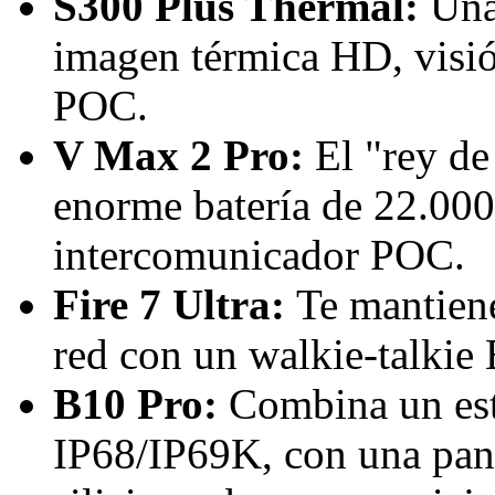
S300 Plus Thermal:
Una
imagen térmica HD, visi
POC.
V Max 2 Pro:
El "rey de
enorme batería de 22.000
intercomunicador POC.
Fire 7 Ultra:
Te mantiene
red con un walkie-talkie 
B10 Pro:
Combina un esti
IP68/IP69K, con una pant