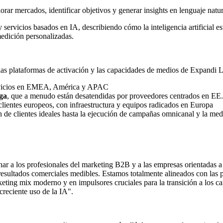
orar mercados, identificar objetivos y generar insights en lenguaje natur
rvicios basados en IA, describiendo cómo la inteligencia artificial está
medición personalizadas.
 plataformas de activación y las capacidades de medios de Expandi Limi
servicios en EMEA, América y APAC
ga
, que a menudo están desatendidas por proveedores centrados en EE
clientes europeos, con infraestructura y equipos radicados en Europa
ión de clientes ideales hasta la ejecución de campañas omnicanal y la m
ionar a los profesionales del marketing B2B y a las empresas orientadas 
resultados comerciales medibles. Estamos totalmente alineados con las p
eting mix moderno y en impulsores cruciales para la transición a los ca
creciente uso de la IA".