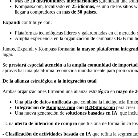
Más de
20 distribuidores internacionales
garantizan una sólid
Kompass.com, localizado en
25 idiomas
, es uno de los sitio
llegar a compradores en más
de 50 países
.
Expandi
contribuye con:
Plataformas tecnológicas líderes y galardonadas en el mercado d
Amplia experiencia en la organización de campañas B2B multica
Juntos, Expandi y Kompass formarán
la mayor plataforma integra
lugar.
Se prestará especial atención a la amplia comunidad de importad
aprovechar una plataforma reconocida mundialmente para promocionar 
De la alianza estratégica a la integración total
Ambas organizaciones firmaron una alianza estratégica en
mayo de 2
Una
pila de datos unificada
que combina la inteligencia firm
Integración de
Kompass.com
con
B2BStars.com
para crear 
Una nueva generación de
soluciones basadas en IA
, que inclu
- Una
oferta de intención de compra
que fusiona de forma única lo
-
Clasificación de actividades basada en IA
que refina la segmentaci