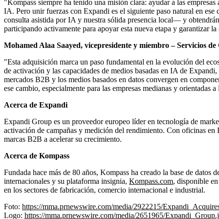
"Kompass siempre ha tenido una misión clara: ayudar a las empresas a
IA. Pero unir fuerzas con Expandi es el siguiente paso natural en ese
consulta asistida por IA y nuestra sólida presencia local— y obtendr
participando activamente para apoyar esta nueva etapa y garantizar la
Mohamed Alaa Saayed, vicepresidente y miembro – Servicios de 
"Esta adquisición marca un paso fundamental en la evolución del ecos
de activación y las capacidades de medios basadas en IA de Expandi, 
mercados B2B y los medios basados en datos convergen en componentes
ese cambio, especialmente para las empresas medianas y orientadas a 
Acerca de Expandi
Expandi Group es un proveedor europeo líder en tecnología de market
activación de campañas y medición del rendimiento. Con oficinas en 
marcas B2B a acelerar su crecimiento.
Acerca de Kompass
Fundada hace más de 80 años, Kompass ha creado la base de datos de 
internacionales y su plataforma insignia,
Kompass.com
, disponible e
en los sectores de fabricación, comercio internacional e industrial.
Foto:
https://mma.prnewswire.com/media/2922215/Expandi_Acquir
Logo:
https://mma.prnewswire.com/media/2651965/Expandi_Group.