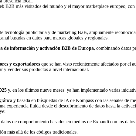
a presencia local.
s web B2B más visitados del mundo y el mayor marketplace europeo, con
e tecnología publicitaria y de marketing B2B, ampliamente reconocidas 
nal basadas en datos para marcas globales y regionales.
da de información y activación B2B de Europa
, combinando datos pr
ores y exportadores
que se han visto recientemente afectados por el 
y vender sus productos a nivel internacional.
025
y, en los últimos nueve meses, ya han implementado varias iniciativa
ográfica y basada en búsquedas de IA de Kompass con las señales de m
una experiencia fluida desde el descubrimiento de datos hasta la activa
ye:
s datos de comportamiento basados en medios de Expandi con los dato
ón más allá de los códigos tradicionales.