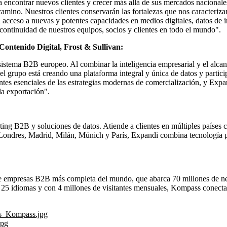
 encontrar nuevos clientes y crecer más allá de sus mercados nacional
 camino. Nuestros clientes conservarán las fortalezas que nos caracteriz
án acceso a nuevas y potentes capacidades en medios digitales, datos de
 continuidad de nuestros equipos, socios y clientes en todo el mundo".
Contenido Digital,
Frost & Sullivan:
istema B2B europeo. Al combinar la inteligencia empresarial y el alca
el grupo está creando una plataforma integral y única de datos y part
 esenciales de las estrategias modernas de comercialización, y Expan
la exportación".
ing B2B y soluciones de datos. Atiende a clientes en múltiples países 
Londres, Madrid, Milán, Múnich y París, Expandi combina tecnología pr
empresas B2B más completa del mundo, que abarca 70 millones de negoc
n 25 idiomas y con 4 millones de visitantes mensuales, Kompass conecta
es_Kompass.jpg
jpg