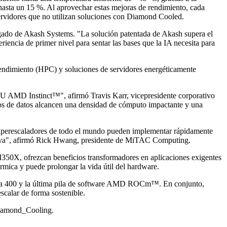
asta un 15 %. Al aprovechar estas mejoras de rendimiento, cada
servidores que no utilizan soluciones con Diamond Cooled.
egado de Akash Systems. "La solución patentada de Akash supera el
encia de primer nivel para sentar las bases que la IA necesita para
rendimiento (HPC) y soluciones de servidores energéticamente
U AMD Instinct™", afirmó Travis Karr, vicepresidente corporativo
os de datos alcancen una densidad de cómputo impactante y una
s hiperescaladores de todo el mundo pueden implementar rápidamente
cisiva", afirmó Rick Hwang, presidente de MiTAC Computing.
0X, ofrezcan beneficios transformadores en aplicaciones exigentes
rmica y puede prolongar la vida útil del hardware.
 400 y la última pila de software AMD ROCm™. En conjunto,
escalar de forma sostenible.
iamond_Cooling
.