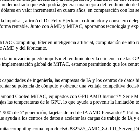
n demostrado que esto podría generar una mejora del rendimiento de h
 dólares en valor incremental en cuatro años, en comparación con los 
 la impulsa", afirmó el Dr. Felix Ejeckam, cofundador y consejero del
e forma rentable. Junto con AMD y MiTAC, aportamos tecnología y experi
iTAC Computing, líder en inteligencia artificial, computación de alto 
 de AMD y del fabricante.
 innovación puede impulsar el rendimiento y la eficiencia de las GP
e implementación global de MiTAC, estamos permitiendo que los centr
das capacidades de ingeniería, las empresas de IA y los centros de dato
 aumentar su potencia de cómputo y obtener una ventaja competitiva de
h Diamond Cooled MiTAC, equipados con GPU AMD Instinct™ Serie MI35
s las temperaturas de la GPU, lo que ayuda a prevenir la limitación té
5 de 5ª generación, tarjetas de red de IA AMD Pensando™ Pollara
e ayuda a los centros de datos a acelerar las cargas de trabajo de IA y 
w.mitaccomputing.com/en/products/G8825Z5_AMD_8-GPU_Server_D