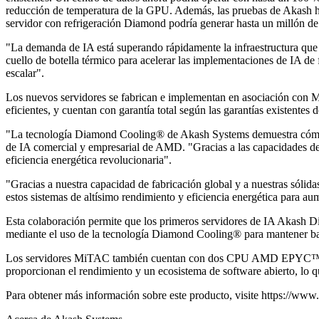
reducción de temperatura de la GPU. Además, las pruebas de Akash ha
servidor con refrigeración Diamond podría generar hasta un millón de
"La demanda de IA está superando rápidamente la infraestructura que
cuello de botella térmico para acelerar las implementaciones de IA d
escalar".
Los nuevos servidores se fabrican e implementan en asociación con M
eficientes, y cuentan con garantía total según las garantías existentes
"La tecnología Diamond Cooling® de Akash Systems demuestra cómo la
de IA comercial y empresarial de AMD. "Gracias a las capacidades d
eficiencia energética revolucionaria".
"Gracias a nuestra capacidad de fabricación global y a nuestras sóli
estos sistemas de altísimo rendimiento y eficiencia energética para
Esta colaboración permite que los primeros servidores de IA Akas
mediante el uso de la tecnología Diamond Cooling® para mantener baja
Los servidores MiTAC también cuentan con dos CPU AMD EPYC™ 900
proporcionan el rendimiento y un ecosistema de software abierto, lo qu
Para obtener más información sobre este producto, visite
https://ww