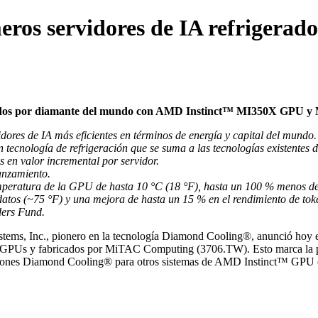
eros servidores de IA refrigerad
igerados por diamante del mundo con AMD Instinct™ MI350X GPU
ores de IA más eficientes en términos de energía y capital del mundo.
nología de refrigeración que se suma a las tecnologías existentes de 
 en valor incremental por servidor.
lanzamiento.
temperatura de la GPU de hasta 10 °C (18 °F), hasta un 100 % menos d
tos (~75 °F) y una mejora de hasta un 15 % en el rendimiento de toke
ders Fund.
tems, Inc.
, pionero en la tecnología Diamond Cooling®, anunció hoy el
 GPUs
y fabricados por
MiTAC Computing
(3706.TW). Esto marca la
luciones Diamond Cooling® para otros sistemas de AMD Instinct™ GPU