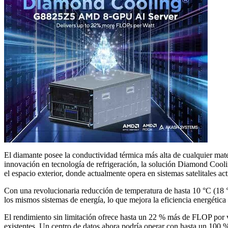
El diamante posee la conductividad térmica más alta de cualquier mater
innovación en tecnología de refrigeración, la solución Diamond Coolin
el espacio exterior, donde actualmente opera en sistemas satelitales act
Con una revolucionaria reducción de temperatura de hasta 10 °C (18
los mismos sistemas de energía, lo que mejora la eficiencia energética 
El rendimiento sin limitación ofrece hasta un 22 % más de FLOP por va
existentes. Un centro de datos ahora podría operar con hasta un 100 