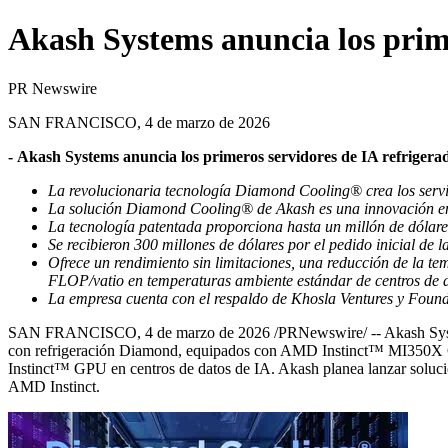
Akash Systems anuncia los prim
PR Newswire
SAN FRANCISCO, 4 de marzo de 2026
- Akash Systems anuncia los primeros servidores de IA refr
La revolucionaria tecnología Diamond Cooling® crea los servid
La solución Diamond Cooling® de Akash es una innovación en tec
La tecnología patentada proporciona hasta un millón de dólares
Se recibieron 300 millones de dólares por el pedido inicial de 
Ofrece un rendimiento sin limitaciones, una reducción de la 
FLOP/vatio en temperaturas ambiente estándar de centros de da
La empresa cuenta con el respaldo de Khosla Ventures y Foun
SAN FRANCISCO
,
4 de marzo de 2026
/PRNewswire/ --
Akash Sys
con refrigeración Diamond, equipados con
AMD Instinct™ MI350X
Instinct™ GPU en centros de datos de IA. Akash planea lanzar so
AMD Instinct.