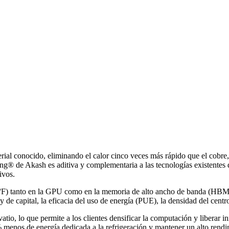
ial conocido, eliminando el calor cinco veces más rápido que el cobre, e
g® de Akash es aditiva y complementaria a las tecnologías existentes de
ivos.
 °F) tanto en la GPU como en la memoria de alto ancho de banda (HBM)
y de capital, la eficacia del uso de energía (PUE), la densidad del centr
tio, lo que permite a los clientes densificar la computación y liberar 
% menos de energía dedicada a la refrigeración y mantener un alto rendi