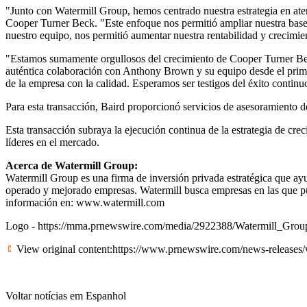
"Junto con Watermill Group, hemos centrado nuestra estrategia en ate
Cooper Turner Beck. "Este enfoque nos permitió ampliar nuestra base d
nuestro equipo, nos permitió aumentar nuestra rentabilidad y crecimie
"Estamos sumamente orgullosos del crecimiento de Cooper Turner Bec
auténtica colaboración con Anthony Brown y su equipo desde el prime
de la empresa con la calidad. Esperamos ser testigos del éxito contin
Para esta transacción, Baird proporcionó servicios de asesoramiento 
Esta transacción subraya la ejecución continua de la estrategia de c
líderes en el mercado.
Acerca de Watermill Group:
Watermill Group es una firma de inversión privada estratégica que ay
operado y mejorado empresas. Watermill busca empresas en las que pue
información en:
www.watermill.com
Logo -
https://mma.prnewswire.com/media/2922388/Watermill_Grou
View original content:
https://www.prnewswire.com/news-releases/w
Voltar notícias em Espanhol