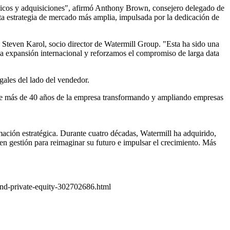
ánicos y adquisiciones", afirmó Anthony Brown, consejero delegado de
sta estrategia de mercado más amplia, impulsada por la dedicación de
teven Karol, socio director de Watermill Group. "Esta ha sido una
a expansión internacional y reforzamos el compromiso de larga data
gales del lado del vendedor.
ia de más de 40 años de la empresa transformando y ampliando empresas
ación estratégica. Durante cuatro décadas, Watermill ha adquirido,
n gestión para reimaginar su futuro e impulsar el crecimiento. Más
and-private-equity-302702686.html