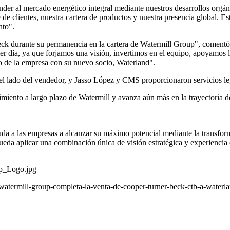
nder al mercado energético integral mediante nuestros desarrollos org
e clientes, nuestra cartera de productos y nuestra presencia global. E
nto".
k durante su permanencia en la cartera de Watermill Group", comentó S
r día, ya que forjamos una visión, invertimos en el equipo, apoyamos l
uo de la empresa con su nuevo socio, Waterland".
del lado del vendedor, y Jasso López y CMS proporcionaron servicios le
recimiento a largo plazo de Watermill y avanza aún más en la trayector
uda a las empresas a alcanzar su máximo potencial mediante la transform
da aplicar una combinación única de visión estratégica y experiencia e
p_Logo.jpg
atermill-group-completa-la-venta-de-cooper-turner-beck-ctb-a-waterl